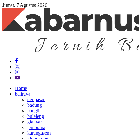
Jumat, 7 Agustus 2026
Home
baliraya
denpasar
badung
bangli
buleleng
gianyar
jembrana
karangasem
klungkung