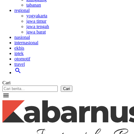
tabanan
regional
yogyakarta
jawa timur
jawa tengah
jawa barat
nasional
internasional
ekbis
iptek
otomotif
travel
search
Cari
Cari
menu