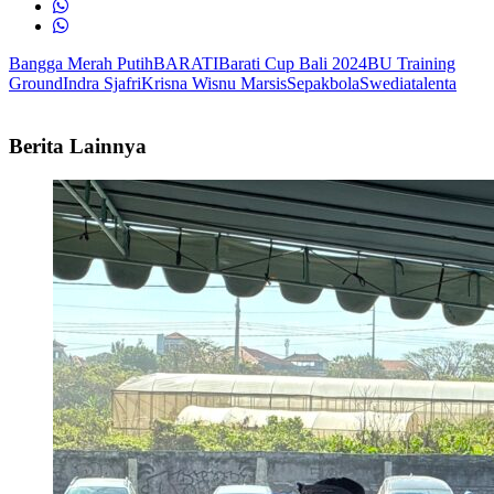
Bangga Merah Putih
BARATI
Barati Cup Bali 2024
BU Training
Ground
Indra Sjafri
Krisna Wisnu Marsis
Sepakbola
Swedia
talenta
Berita Lainnya