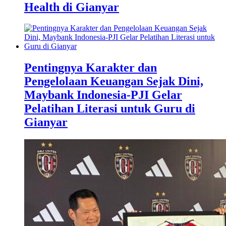
Health di Gianyar
Pentingnya Karakter dan
Pengelolaan Keuangan Sejak Dini,
Maybank Indonesia-PJI Gelar
Pelatihan Literasi untuk Guru di
Gianyar