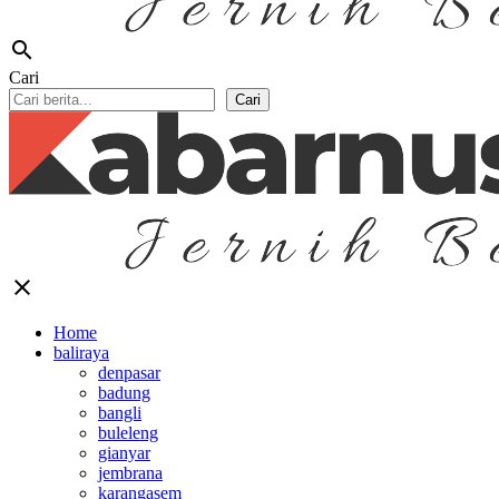
search
Cari
Cari
close
Home
baliraya
denpasar
badung
bangli
buleleng
gianyar
jembrana
karangasem