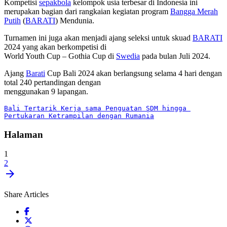
Kompetisi
sepakbola
kelompok usia terbesar di Indonesia ini
merupakan bagian dari rangkaian kegiatan program
Bangga Merah
Putih
(
BARATI
) Mendunia.
Turnamen ini juga akan menjadi ajang seleksi untuk skuad
BARATI
2024 yang akan berkompetisi di
World Youth Cup – Gothia Cup di
Swedia
pada bulan Juli 2024.
Ajang
Barati
Cup Bali 2024 akan berlangsung selama 4 hari dengan
total 240 pertandingan dengan
menggunakan 9 lapangan.
Bali Tertarik Kerja sama Penguatan SDM hingga 
Pertukaran Ketrampilan dengan Rumania
Halaman
1
2
arrow_forward
Share Articles