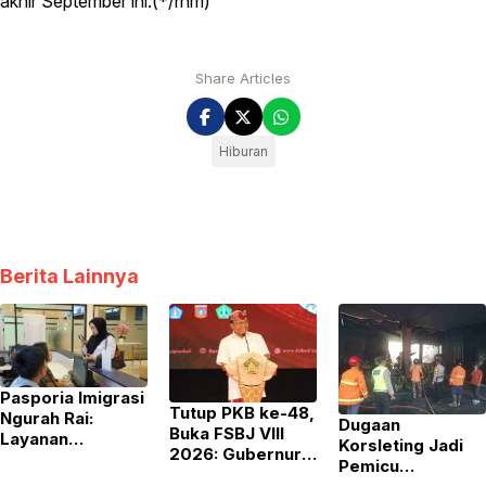
akhir September ini.(*/rhm)
Share Articles
Hiburan
Berita Lainnya
Pasporia Imigrasi
Tutup PKB ke-48,
Ngurah Rai:
Dugaan
Buka FSBJ VIII
Layanan
Korsleting Jadi
2026: Gubernur
Weekend yang
Pemicu
Koster Tegaskan
Kian Populer