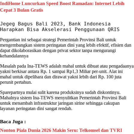
IndiHome Luncurkan Speed Boost Ramadan: Internet Lebih
Cepat 3 Bulan Gratis
Jegeg Bagus Bali 2023, Bank Indonesia 
Harapkan Bisa Akselerasi Penggunaan QRIS
Pergantian ini sebagai strategi Pemerintah Provinsi
Bali
untuk
mengembangkan sistem peringatan dini yang lebih efektif, efisien dan
dapat dikolaborasikan dengan privat sektor tanpa mengurangi
kehandalannya
Masalah pada
Ina-TEWS
adalah mahal untuk dibuat atau pengadaanya
yakni berkisar antara Rp. 1 sampai Rp1,3 Miliar per-unit. Alat ini
mahal untuk dipelihara dan dirawat yakni lebih dari Rp. 100 juta
perunit pertahun.
Sparepartnya mulai sulit karena produksinya sudah diskontinyu.
Mahalnya sistem
Ina-TEWS
menyulitkan Pemerintah Provinsi
Bali
untuk menambah infrastruktur jaringan
sirine
sehingga cakupan
layanan peringatan dini sangat rendah.
Baca Juga :
Nonton Piala Dunia 2026 Makin Seru: Telkomsel dan TVRI