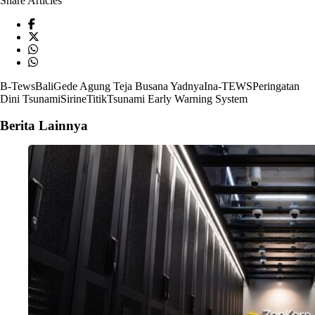
Share Articles
B-Tews
Bali
Gede Agung Teja Busana Yadnya
Ina-TEWS
Peringatan
Dini Tsunami
Sirine
Titik
Tsunami Early Warning System
Berita Lainnya