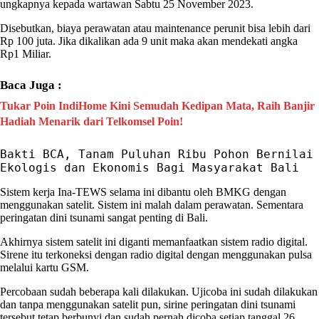
ungkapnya kepada wartawan Sabtu 25 November 2023.
Disebutkan, biaya perawatan atau maintenance perunit bisa lebih dari
Rp 100 juta. Jika dikalikan ada 9 unit maka akan mendekati angka
Rp1 Miliar.
Baca Juga :
Tukar Poin IndiHome Kini Semudah Kedipan Mata, Raih Banjir
Hadiah Menarik dari Telkomsel Poin!
Bakti BCA, Tanam Puluhan Ribu Pohon Bernilai 
Ekologis dan Ekonomis Bagi Masyarakat Bali
Sistem kerja
Ina-TEWS
selama ini dibantu oleh BMKG dengan
menggunakan satelit. Sistem ini malah dalam perawatan. Sementara
peringatan dini tsunami
sangat penting di
Bali
.
Akhirnya sistem satelit ini diganti memanfaatkan sistem radio digital.
Sirene itu terkoneksi dengan radio digital dengan menggunakan pulsa
melalui kartu GSM.
Percobaan sudah beberapa kali dilakukan. Ujicoba ini sudah dilakukan
dan tanpa menggunakan satelit pun,
sirine
peringatan dini tsunami
tersebut tetap berbunyi dan sudah pernah dicoba setiap tanggal 26