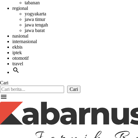
tabanan
regional
yogyakarta
jawa timur
jawa tengah
jawa barat
nasional
internasional
ekbis
iptek
otomotif
travel
search
Cari
Cari
menu