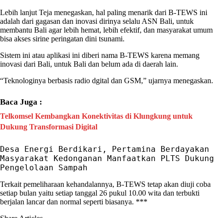
Lebih lanjut Teja menegaskan, hal paling menarik dari
B-TEWS
ini
adalah dari gagasan dan inovasi dirinya selalu ASN
Bali
, untuk
membantu
Bali
agar lebih hemat, lebih efektif, dan masyarakat umum
bisa akses
sirine
peringatan dini tsunami
.
Sistem ini atau aplikasi ini diberi nama
B-TEWS
karena memang
inovasi dari
Bali
, untuk
Bali
dan belum ada di daerah lain.
“Teknologinya berbasis radio dgital dan GSM,” ujarnya menegaskan.
Baca Juga :
Telkomsel Kembangkan Konektivitas di Klungkung untuk
Dukung Transformasi Digital
Desa Energi Berdikari, Pertamina Berdayakan 
Masyarakat Kedonganan Manfaatkan PLTS Dukung 
Pengelolaan Sampah
Terkait pemeliharaan kehandalannya,
B-TEWS
tetap akan diuji coba
setiap bulan yaitu setiap tanggal 26 pukul 10.00 wita dan terbukti
berjalan lancar dan normal seperti biasanya. ***