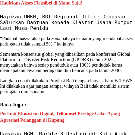
Hadirkan Akses Fleksibel di Mana Saja!
Majukan UMKM, BRI Regional Office Denpasar 
Salurkan Bantuan kepada Klaster Usaha Rumput 
Laut Nusa Penida
“Padahal masyarakat pada zona bahaya tsunami yang mendapat akses
peringatan tidak sampai 5%,” lanjutnya.
Sementara konsensus global yang dihasilkan pada konferensi Global
Platform for Disaster Risk Reduction (GPDRR) tahun 2022,
menyatakan bahwa setiap penduduk atau 100% penduduk harus
mendapatkan layanan peringatan dini bencana pada tahun 2030.
Langkah cepat dilakukan Provinsi
Bali
dengan inovasi baru
B-TEWS
.
Ini dilakukan agar jangan sampai wilayah
Bali
tidak memiliki sistem
peringatan dini tsunami
.
Baca Juga :
Perkuat Ekosistem Digital, Telkomsel Prestige Gelar Ajang
Apresiasi Pelanggan di Kupang
Rayakan HGN, Marble 8 Restaurant Kuta Ajak 