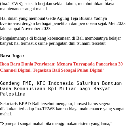
(
Ina-TEWS
), setelah berjalan sekian tahun, membutuhkan biaya
maintenance sangat mahal.
Hal itulah yang membuat
Gede Agung Teja Busana Yadnya
bverinovasi dengan berbagai penelitian dan percobaan sejak Mei 2023
lalu sampai November 2023.
Pengalamannya di bidang kebencanaan di
Bali
membuatnya belajar
banyak hal termasuk
sirine
peringatan dini tsunami
tersebut.
Baca Juga :
Ikon Baru Dunia Penyiaran: Menara Turyapada Pancarkan 30
Channel Digital, Tegaskan Bali Sebagai Pulau Digital’
Gandeng PMI, KFC Indonesia Salurkan Bantuan 
Dana Kemanusiaan Rp1 Miliar bagi Rakyat 
Palestina
Sekretaris BPBD
Bali
tersebut mengaku, inovasi harus segera
dilakukan terhadap
Ina-TEWS
karena biaya maintenance yang sangat
mahal.
“Sparepart sangat mahal bila menggunakan sistem yang lama,”