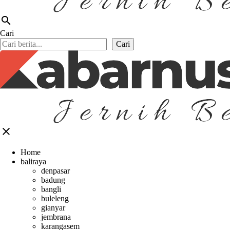
search
Cari
Cari
close
Home
baliraya
denpasar
badung
bangli
buleleng
gianyar
jembrana
karangasem