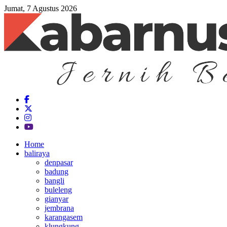
Jumat, 7 Agustus 2026
Home
baliraya
denpasar
badung
bangli
buleleng
gianyar
jembrana
karangasem
klungkung