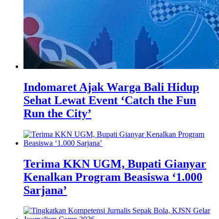
Indomaret Ajak Warga Bali Hidup
Sehat Lewat Event ‘Catch the Fun
Run the City’
Terima KKN UGM, Bupati Gianyar
Kenalkan Program Beasiswa ‘1.000
Sarjana’