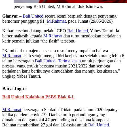
penyerang Bali United, M.Rahmat. dok.Istimewa.
Gianyar –
Bali United
secara resmi berpisah dengan penyerang
bernomor punggung 91,
M.Rahmat
, pada Jumat (29/05/2026).
Kabar tersebut datang melalui CEO
Bali United
, Yabes Tanuri. Ia
berterimakasih kepada
M.Rahmat
dan turut mendoakan perjalanan
karir pemain julukan “the flash” tersebut.
“Kami dari manajemen secara resmi menyampaikan bahwa
M.Rahmat
telah setuju mengakhiri kerja sama setelah kurang lebih 6
tahun berseragam
Bali United
.
Terima kasih
untuk perjuangan dan
prestasi yang terukir bersama musim 2021/2022 dan semoga
perjalanan karir berikutnya dimudahkan dan menuju kesuksesan,”
ungkap Yabes Tanuri.
Baca Juga :
Bali United Kalahkan PSBS Biak 6-1
M.Rahmat
berseragam Serdadu Tridatu pada tahun 2020 tepatnya
ketika pandemi covid-19. Dari seluruh pertandingan yang
dimainkan dengan total 47 pertandingan di semua kompetisi,
Rahmat memberikan 27 gol dan 10 assist untuk
Bali United
.