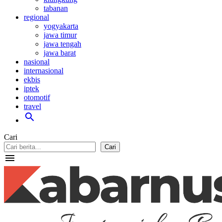
tabanan
regional
yogyakarta
jawa timur
jawa tengah
jawa barat
nasional
internasional
ekbis
iptek
otomotif
travel
search
Cari
Cari
menu