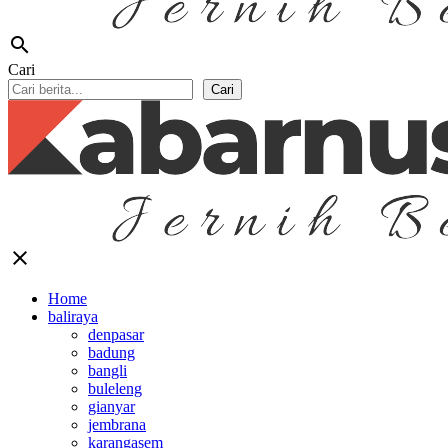
search
Cari
Cari
close
Home
baliraya
denpasar
badung
bangli
buleleng
gianyar
jembrana
karangasem