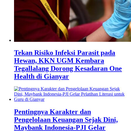
Tekan Risiko Infeksi Parasit pada
Hewan, KKN UGM Kembara
Tegallalang Dorong Kesadaran One
Health di Gianyar
Pentingnya Karakter dan
Pengelolaan Keuangan Sejak Dini,
Maybank Indonesia-PJI Gelar