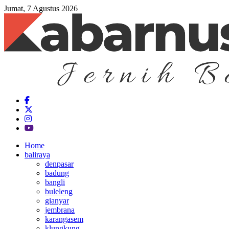
Jumat, 7 Agustus 2026
Home
baliraya
denpasar
badung
bangli
buleleng
gianyar
jembrana
karangasem
klungkung