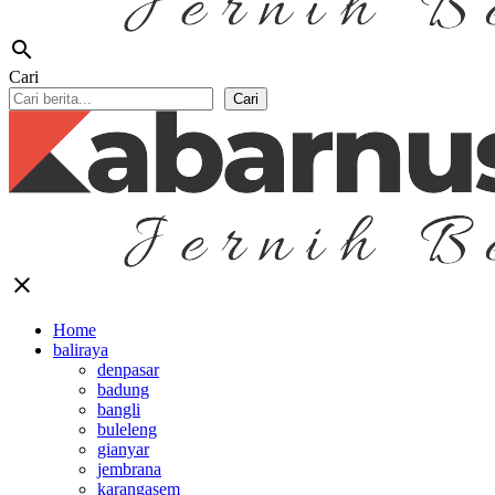
search
Cari
Cari
close
Home
baliraya
denpasar
badung
bangli
buleleng
gianyar
jembrana
karangasem