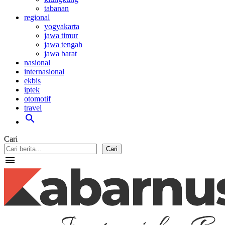
tabanan
regional
yogyakarta
jawa timur
jawa tengah
jawa barat
nasional
internasional
ekbis
iptek
otomotif
travel
search
Cari
Cari
menu