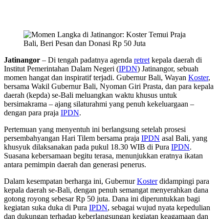
Jatinangor
– Di tengah padatnya agenda
retret
kepala daerah di
Institut Pemerintahan Dalam Negeri (
IPDN
) Jatinangor, sebuah
momen hangat dan inspiratif terjadi. Gubernur Bali, Wayan
Koster
,
bersama Wakil Gubernur Bali, Nyoman Giri Prasta, dan para kepala
daerah (kepda) se-Bali meluangkan waktu khusus untuk
bersimakrama – ajang silaturahmi yang penuh kekeluargaan –
dengan para praja
IPDN
.
Pertemuan yang menyentuh ini berlangsung setelah prosesi
persembahyangan Hari Tilem bersama praja
IPDN
asal Bali, yang
khusyuk dilaksanakan pada pukul 18.30 WIB di Pura
IPDN
.
Suasana kebersamaan begitu terasa, menunjukkan eratnya ikatan
antara pemimpin daerah dan generasi penerus.
Dalam kesempatan berharga ini, Gubernur
Koster
didampingi para
kepala daerah se-Bali, dengan penuh semangat menyerahkan dana
gotong royong sebesar Rp 50 juta. Dana ini diperuntukkan bagi
kegiatan suka duka di Pura
IPDN
, sebagai wujud nyata kepedulian
dan dukungan terhadap keberlangsungan kegiatan keagamaan dan