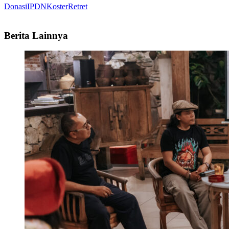
Donasi
IPDN
Koster
Retret
Berita Lainnya