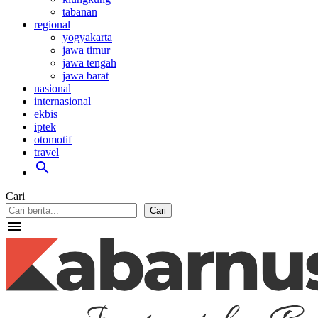
tabanan
regional
yogyakarta
jawa timur
jawa tengah
jawa barat
nasional
internasional
ekbis
iptek
otomotif
travel
search
Cari
Cari
menu