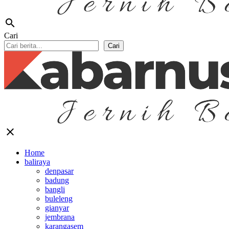
search
Cari
Cari
close
Home
baliraya
denpasar
badung
bangli
buleleng
gianyar
jembrana
karangasem