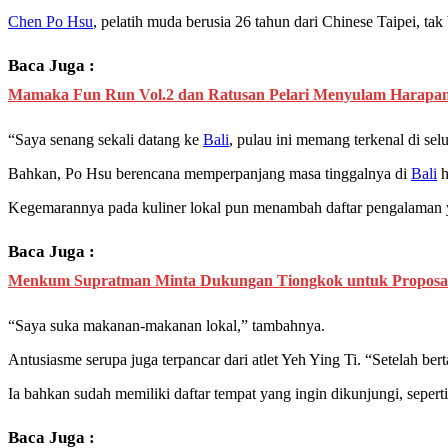
Chen Po Hsu
, pelatih muda berusia 26 tahun dari Chinese Taipei, 
Baca Juga :
Mamaka Fun Run Vol.2 dan Ratusan Pelari Menyulam Harapa
“Saya senang sekali datang ke
Bali
, pulau ini memang terkenal di sel
Bahkan, Po Hsu berencana memperpanjang masa tinggalnya di
Bali
h
Kegemarannya pada kuliner lokal pun menambah daftar pengalaman ya
Baca Juga :
Menkum Supratman Minta Dukungan Tiongkok untuk Proposal R
“Saya suka makanan-makanan lokal,” tambahnya.
Antusiasme serupa juga terpancar dari atlet Yeh Ying Ti. “Setelah ber
Ia bahkan sudah memiliki daftar tempat yang ingin dikunjungi, sepert
Baca Juga :