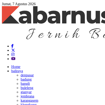
Jumat, 7 Agustus 2026
Home
baliraya
denpasar
badung
bangli
buleleng
gianyar
jembrana
karangasem
klungkung