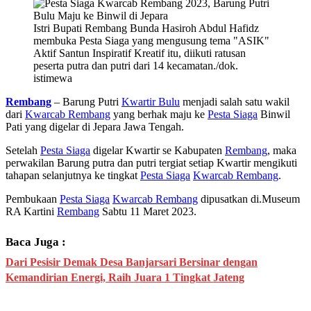
Istri Bupati Rembang Bunda Hasiroh Abdul Hafidz
membuka Pesta Siaga yang mengusung tema "ASIK"
Aktif Santun Inspiratif Kreatif itu, diikuti ratusan
peserta putra dan putri dari 14 kecamatan./dok.
istimewa
Rembang
– Barung Putri
Kwartir Bulu
menjadi salah satu wakil
dari
Kwarcab Rembang
yang berhak maju ke
Pesta Siaga
Binwil
Pati yang digelar di Jepara Jawa Tengah.
Setelah
Pesta Siaga
digelar Kwartir se Kabupaten
Rembang
, maka
perwakilan Barung putra dan putri tergiat setiap Kwartir mengikuti
tahapan selanjutnya ke tingkat
Pesta Siaga
Kwarcab Rembang
.
Pembukaan
Pesta Siaga
Kwarcab Rembang
dipusatkan di.Museum
RA Kartini
Rembang
Sabtu 11 Maret 2023.
Baca Juga :
Dari Pesisir Demak Desa Banjarsari Bersinar dengan
Kemandirian Energi, Raih Juara 1 Tingkat Jateng