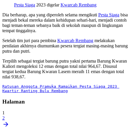
Pesta Siaga
2023 digelar
Kwarcab Rembang
Dia berharap, apa yang diperoleh selama mengikuti
Pesta Siaga
bisa
menjadi bekal mereka dalam kehidupan sehari-hari, menjadi contoh
bagi teman-teman sebanya baik di sekolah maupun di lingkungan
tempat tinggalnya.
Setelah tim juri para pembina
Kwarcab Rembang
melakukan
penilaian akhirnya diumumkan pesera tergiat masing-masing barung
putra dan putri.
Terpilih sebagai tergiat barung putra yakni pertama Barung Kwaran
Kaliori mengoleksi 12 emas dengan total nilai 964,67. Disusul
tergiat kedua Barung Kwaran Lasem meraih 11 emas dengan total
nilai 938,67.
Ratusan Anggota Pramuka Ramaikan Pesta Siaga 2023 
Kwartir Ranting Bulu Rembang
Halaman
1
2
arrow_forward