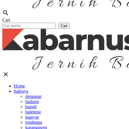
search
Cari
Cari
close
Home
baliraya
denpasar
badung
bangli
buleleng
gianyar
jembrana
karangasem