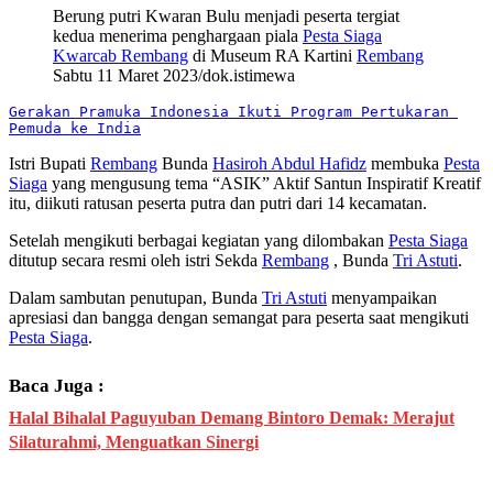
Berung putri Kwaran Bulu menjadi peserta tergiat
kedua menerima penghargaan piala
Pesta Siaga
Kwarcab Rembang
di Museum RA Kartini
Rembang
Sabtu 11 Maret 2023/dok.istimewa
Gerakan Pramuka Indonesia Ikuti Program Pertukaran 
Pemuda ke India
Istri Bupati
Rembang
Bunda
Hasiroh Abdul Hafidz
membuka
Pesta
Siaga
yang mengusung tema “ASIK” Aktif Santun Inspiratif Kreatif
itu, diikuti ratusan peserta putra dan putri dari 14 kecamatan.
Setelah mengikuti berbagai kegiatan yang dilombakan
Pesta Siaga
ditutup secara resmi oleh istri Sekda
Rembang
, Bunda
Tri Astuti
.
Dalam sambutan penutupan, Bunda
Tri Astuti
menyampaikan
apresiasi dan bangga dengan semangat para peserta saat mengikuti
Pesta Siaga
.
Baca Juga :
Halal Bihalal Paguyuban Demang Bintoro Demak: Merajut
Silaturahmi, Menguatkan Sinergi