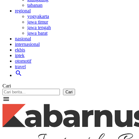
tabanan
regional
yogyakarta
jawa timur
jawa tengah
jawa barat
nasional
internasional
ekbis
iptek
otomotif
travel
search
Cari
Cari
menu