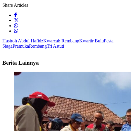
Share Articles
Hasiroh Abdul Hafidz
Kwarcab Rembang
Kwartir Bulu
Pesta
Siaga
Pramuka
Rembang
Tri Astuti
Berita Lainnya