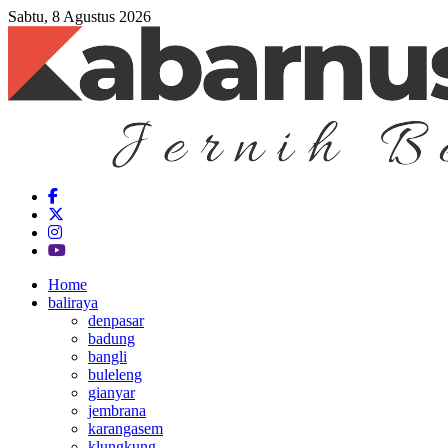
Sabtu, 8 Agustus 2026
Home
baliraya
denpasar
badung
bangli
buleleng
gianyar
jembrana
karangasem
klungkung