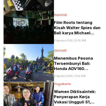
Nasional
Film Roots tentang
Kisah Walter Spies dan
Bali karya Michael
Schindhelm di Jakarta
8 Agustus 2026, 22:05 WIB
Menuai Banyak Pujian
Otomotif
Menembus Pesona
Tersembunyi Bali:
Honda ADV160
Pasrahkan
8 Agustus 2026, 14:53 WIB
Ketangguhan di
Yogyakarta
“Jelajah 2 Alam”
Wamen Diktisaintek:
Penyerapan Kerja
Vokasi Ungguli S1,