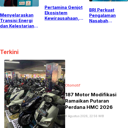
Pertamina Genjot
BRI Perkuat
Ekosistem
Menyelaraskan
Pengalaman
Kewirausahaan,
Transisi Energi
Nasabah
Dorong
dan Kelestarian
Pensiunan Melalui
Mahasiswa
Lingkungan:
Layanan Inklusif
Kampus Lewati
Sorotan Utama
dan
Transformasi ke
APDT 2026 di
Pemberdayaan
Ranah Startup
Bali
UMKM di
Terkini
Denpasar
Otomotif
187 Motor Modifikasi
Ramaikan Putaran
Perdana HMC 2026
8 Agustus 2026, 22:56 WIB