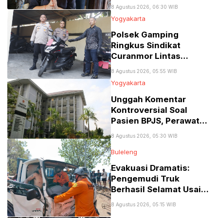
Tembus 77 Persen
8 Agustus 2026, 06:30 WIB
Yogyakarta
Polsek Gamping
Ringkus Sindikat
Curanmor Lintas
Provinsi Spesialis Mobil
8 Agustus 2026, 05:55 WIB
Gran Max
Yogyakarta
Unggah Komentar
Kontroversial Soal
Pasien BPJS, Perawat
RSA UGM Dikenai
8 Agustus 2026, 05:30 WIB
Sanksi Skorsing
Buleleng
Evakuasi Dramatis:
Pengemudi Truk
Berhasil Selamat Usai
Terjepit Kecelakaan
8 Agustus 2026, 05:15 WIB
Maut di Gerokgak,