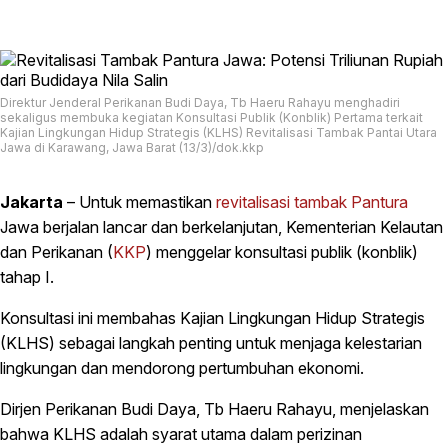
Direktur Jenderal Perikanan Budi Daya, Tb Haeru Rahayu menghadiri
sekaligus membuka kegiatan Konsultasi Publik (Konblik) Pertama terkait
Kajian Lingkungan Hidup Strategis (KLHS) Revitalisasi Tambak Pantai Utara
Jawa di Karawang, Jawa Barat (13/3)/dok.kkp
Jakarta
– Untuk memastikan
revitalisasi
tambak
Pantura
Jawa berjalan lancar dan berkelanjutan, Kementerian Kelautan
dan Perikanan (
KKP
) menggelar konsultasi publik (konblik)
tahap I.
Konsultasi ini membahas Kajian Lingkungan Hidup Strategis
(KLHS) sebagai langkah penting untuk menjaga kelestarian
lingkungan dan mendorong pertumbuhan ekonomi.
Dirjen Perikanan Budi Daya, Tb Haeru Rahayu, menjelaskan
bahwa KLHS adalah syarat utama dalam perizinan