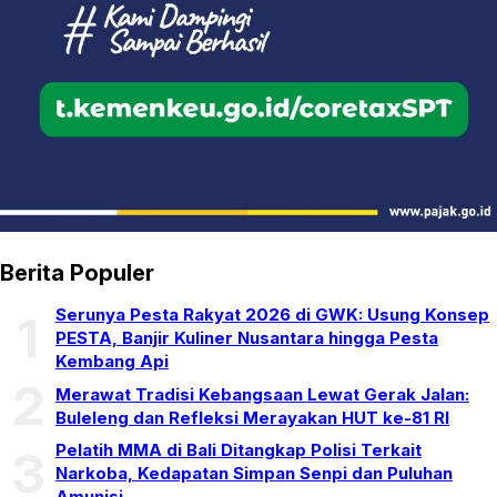
Berita Populer
Serunya Pesta Rakyat 2026 di GWK: Usung Konsep
1
PESTA, Banjir Kuliner Nusantara hingga Pesta
Kembang Api
2
Merawat Tradisi Kebangsaan Lewat Gerak Jalan:
Buleleng dan Refleksi Merayakan HUT ke-81 RI
Pelatih MMA di Bali Ditangkap Polisi Terkait
3
Narkoba, Kedapatan Simpan Senpi dan Puluhan
Amunisi