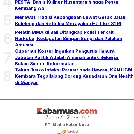
4
PESTA, Banjir Kuliner Nusantara hingga Pesta
Kembang Api
5
Merawat Tradisi Kebangsaan Lewat Gerak Jalan:
Buleleng dan Refleksi Merayakan HUT ke-81 RI
Pelatih MMA di Bali Ditangkap Polisi Terkait
6
Narkoba, Kedapatan Simpan Senpi dan Puluhan
Amunisi
Gubernur Koster Ingatkan Pengurus Hanura:
7
Jabatan Politik Adalah Amanah untuk Bekerja,
Bukan Simbol Kehormatan
Tekan Risiko Infeksi Parasit pada Hewan, KKN UGM
8
Kembara Tegallalang Dorong Kesadaran One Health
di Gianyar
PT. Media Kabar Nusa