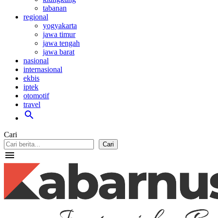
tabanan
regional
yogyakarta
jawa timur
jawa tengah
jawa barat
nasional
internasional
ekbis
iptek
otomotif
travel
search
Cari
Cari
menu