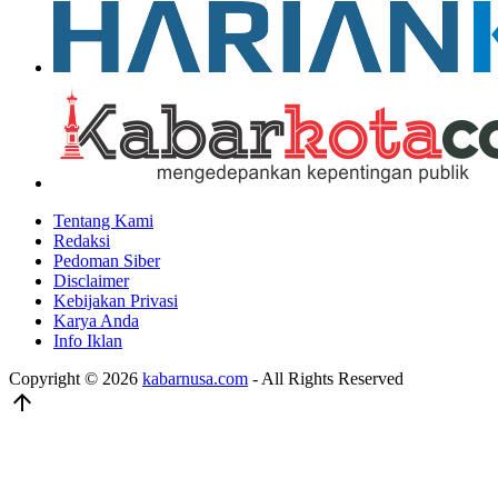
Tentang Kami
Redaksi
Pedoman Siber
Disclaimer
Kebijakan Privasi
Karya Anda
Info Iklan
Copyright © 2026
kabarnusa.com
- All Rights Reserved
arrow_upward