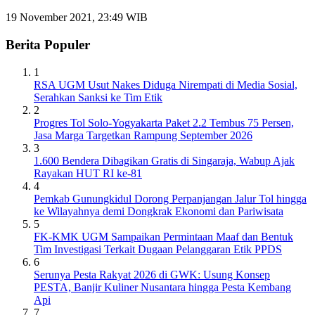
19 November 2021, 23:49 WIB
Berita Populer
1
RSA UGM Usut Nakes Diduga Nirempati di Media Sosial,
Serahkan Sanksi ke Tim Etik
2
Progres Tol Solo-Yogyakarta Paket 2.2 Tembus 75 Persen,
Jasa Marga Targetkan Rampung September 2026
3
1.600 Bendera Dibagikan Gratis di Singaraja, Wabup Ajak
Rayakan HUT RI ke-81
4
Pemkab Gunungkidul Dorong Perpanjangan Jalur Tol hingga
ke Wilayahnya demi Dongkrak Ekonomi dan Pariwisata
5
FK-KMK UGM Sampaikan Permintaan Maaf dan Bentuk
Tim Investigasi Terkait Dugaan Pelanggaran Etik PPDS
6
Serunya Pesta Rakyat 2026 di GWK: Usung Konsep
PESTA, Banjir Kuliner Nusantara hingga Pesta Kembang
Api
7