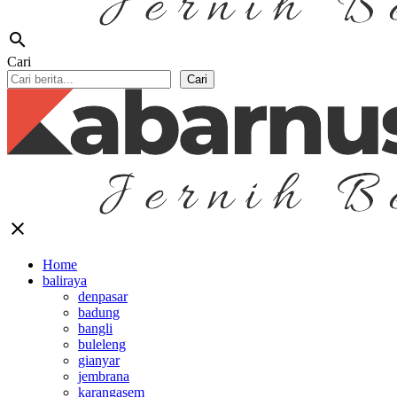
search
Cari
Cari
close
Home
baliraya
denpasar
badung
bangli
buleleng
gianyar
jembrana
karangasem