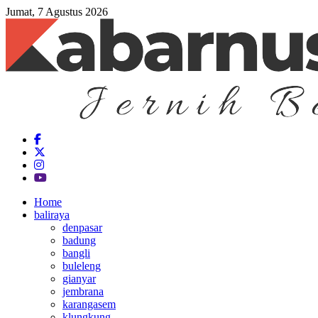
Jumat, 7 Agustus 2026
Home
baliraya
denpasar
badung
bangli
buleleng
gianyar
jembrana
karangasem
klungkung