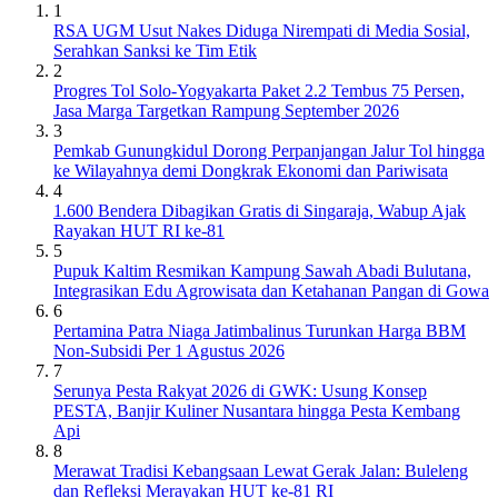
1
RSA UGM Usut Nakes Diduga Nirempati di Media Sosial,
Serahkan Sanksi ke Tim Etik
2
Progres Tol Solo-Yogyakarta Paket 2.2 Tembus 75 Persen,
Jasa Marga Targetkan Rampung September 2026
3
Pemkab Gunungkidul Dorong Perpanjangan Jalur Tol hingga
ke Wilayahnya demi Dongkrak Ekonomi dan Pariwisata
4
1.600 Bendera Dibagikan Gratis di Singaraja, Wabup Ajak
Rayakan HUT RI ke-81
5
Pupuk Kaltim Resmikan Kampung Sawah Abadi Bulutana,
Integrasikan Edu Agrowisata dan Ketahanan Pangan di Gowa
6
Pertamina Patra Niaga Jatimbalinus Turunkan Harga BBM
Non-Subsidi Per 1 Agustus 2026
7
Serunya Pesta Rakyat 2026 di GWK: Usung Konsep
PESTA, Banjir Kuliner Nusantara hingga Pesta Kembang
Api
8
Merawat Tradisi Kebangsaan Lewat Gerak Jalan: Buleleng
dan Refleksi Merayakan HUT ke-81 RI