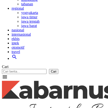
tabanan
regional
yogyakarta
jawa timur
jawa tengah
jawa barat
nasional
internasional
ekbis
iptek
otomotif
travel
search
Cari
Cari
menu