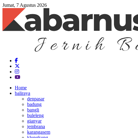
Jumat, 7 Agustus 2026
Home
baliraya
denpasar
badung
bangli
buleleng
gianyar
jembrana
karangasem
klungkung