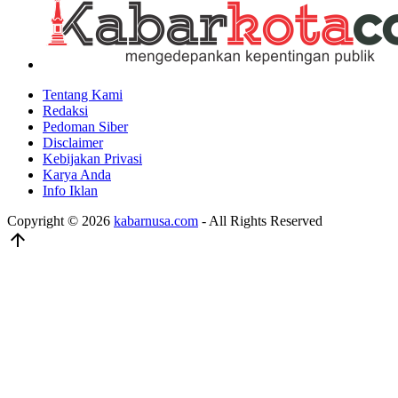
Tentang Kami
Redaksi
Pedoman Siber
Disclaimer
Kebijakan Privasi
Karya Anda
Info Iklan
Copyright © 2026
kabarnusa.com
- All Rights Reserved
arrow_upward