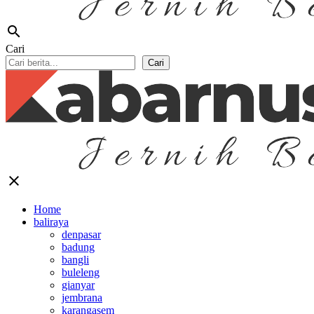
search
Cari
Cari
close
Home
baliraya
denpasar
badung
bangli
buleleng
gianyar
jembrana
karangasem