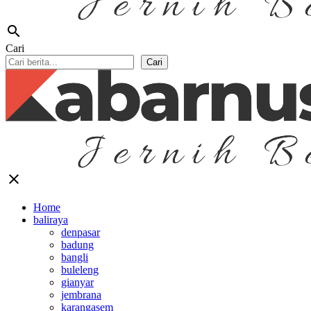
search
Cari
Cari
close
Home
baliraya
denpasar
badung
bangli
buleleng
gianyar
jembrana
karangasem