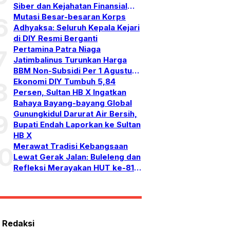
pasar
Siber dan Kejahatan Finansial
Lintas Yurisdiksi
Mutasi Besar-besaran Korps
6
mbongkar
Adhyaksa: Seluruh Kepala Kejari
silah
di DIY Resmi Berganti
ro
Pertamina Patra Niaga
7
pisah:
Jatimbalinus Turunkan Harga
li
BBM Non-Subsidi Per 1 Agustus
,
ukum
2026
Ekonomi DIY Tumbuh 5,84
8
dana
Persen, Sultan HB X Ingatkan
n
Bahaya Bayang-bayang Global
daya
Gunungkidul Darurat Air Bersih,
9
ri
Bupati Endah Laporkan ke Sultan
saksian
HB X
usial
Merawat Tradisi Kebangsaan
10
Lewat Gerak Jalan: Buleleng dan
rsidangan,
Refleksi Merayakan HUT ke-81
gkap
RI
kta
ru!
 Redaksi