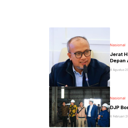
Nasional
Jerat 
Depan 
4 Agustus 2
Nasional
DJP Bo
6 Februari 2