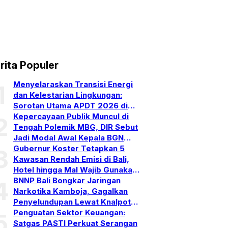
rita Populer
Menyelaraskan Transisi Energi
1
dan Kelestarian Lingkungan:
Sorotan Utama APDT 2026 di
Bali
Kepercayaan Publik Muncul di
2
Tengah Polemik MBG, DIR Sebut
Jadi Modal Awal Kepala BGN
Baru
Gubernur Koster Tetapkan 5
3
Kawasan Rendah Emisi di Bali,
Hotel hingga Mal Wajib Gunakan
PLTS Atap
BNNP Bali Bongkar Jaringan
4
Narkotika Kamboja, Gagalkan
Penyelundupan Lewat Knalpot
Bekas
Penguatan Sektor Keuangan:
5
Satgas PASTI Perkuat Serangan