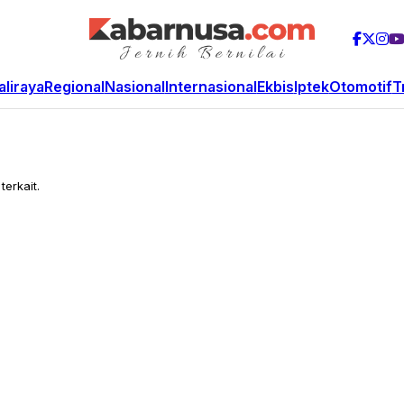
aliraya
Regional
Nasional
Internasional
Ekbis
Iptek
Otomotif
T
terkait.