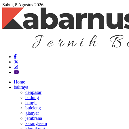
Sabtu, 8 Agustus 2026
Home
baliraya
denpasar
badung
bangli
buleleng
gianyar
jembrana
karangasem
klungkung