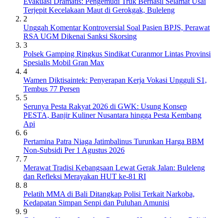
Evakuasi Dramatis: Pengemudi Truk Berhasil Selamat Usai
Terjepit Kecelakaan Maut di Gerokgak, Buleleng
2
Unggah Komentar Kontroversial Soal Pasien BPJS, Perawat
RSA UGM Dikenai Sanksi Skorsing
3
Polsek Gamping Ringkus Sindikat Curanmor Lintas Provinsi
Spesialis Mobil Gran Max
4
Wamen Diktisaintek: Penyerapan Kerja Vokasi Ungguli S1,
Tembus 77 Persen
5
Serunya Pesta Rakyat 2026 di GWK: Usung Konsep
PESTA, Banjir Kuliner Nusantara hingga Pesta Kembang
Api
6
Pertamina Patra Niaga Jatimbalinus Turunkan Harga BBM
Non-Subsidi Per 1 Agustus 2026
7
Merawat Tradisi Kebangsaan Lewat Gerak Jalan: Buleleng
dan Refleksi Merayakan HUT ke-81 RI
8
Pelatih MMA di Bali Ditangkap Polisi Terkait Narkoba,
Kedapatan Simpan Senpi dan Puluhan Amunisi
9