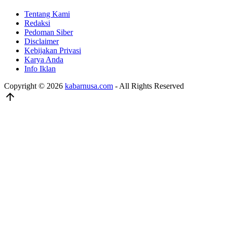
Tentang Kami
Redaksi
Pedoman Siber
Disclaimer
Kebijakan Privasi
Karya Anda
Info Iklan
Copyright © 2026
kabarnusa.com
- All Rights Reserved
arrow_upward