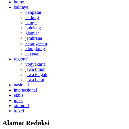
home
baliraya
denpasar
badung
bangli
buleleng
gianyar
jembrana
karangasem
klungkung
tabanan
regional
yogyakarta
jawa timur
jawa tengah
jawa barat
nasional
internasional
ekbis
iptek
otomotif
travel
Alamat Redaksi