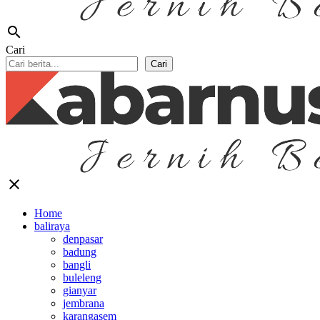
search
Cari
Cari
close
Home
baliraya
denpasar
badung
bangli
buleleng
gianyar
jembrana
karangasem