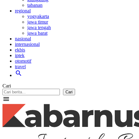
tabanan
regional
yogyakarta
jawa timur
jawa tengah
jawa barat
nasional
internasional
ekbis
iptek
otomotif
travel
search
Cari
Cari
menu