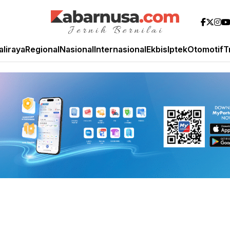
aliraya
Regional
Nasional
Internasional
Ekbis
Iptek
Otomotif
T