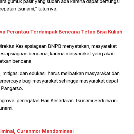
hara gumuk pasir yang sudah ada karena dapat berfungsi
epatan tsunami,” tuturnya.
swa Perantau Terdampak Bencana Tetap Bisa Kuliah
Direktur Kesiapsiagaan BNPB menyatakan, masyarakat
kesiapsiagaan bencana, karena masyarakat yang akan
batkan bencana.
, mitigasi dan edukasi, harus melibatkan masyarakat dan
 terpercaya bagi masyarakat sehingga masyarakat dapat
a Pangarso.
rove, peringatan Hari Kesadaran Tsunami Sedunia ini
tsunami.
riminal, Curanmor Mendominasi