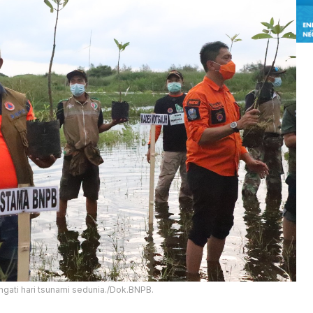
ati hari tsunami sedunia./Dok.BNPB.