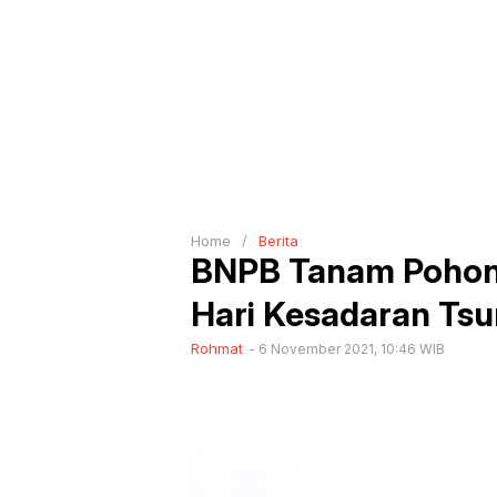
Home
/
Berita
BNPB Tanam Pohon P
Hari Kesadaran Ts
Rohmat
6 November 2021, 10:46 WIB