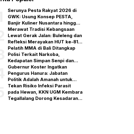
Serunya Pesta Rakyat 2026 di
1
GWK: Usung Konsep PESTA,
Banjir Kuliner Nusantara hingga
Pesta Kembang Api
Merawat Tradisi Kebangsaan
2
Lewat Gerak Jalan: Buleleng dan
Refleksi Merayakan HUT ke-81
RI
Pelatih MMA di Bali Ditangkap
3
Polisi Terkait Narkoba,
Kedapatan Simpan Senpi dan
Puluhan Amunisi
Gubernur Koster Ingatkan
4
Pengurus Hanura: Jabatan
Politik Adalah Amanah untuk
Bekerja, Bukan Simbol
Tekan Risiko Infeksi Parasit
5
Kehormatan
pada Hewan, KKN UGM Kembara
Tegallalang Dorong Kesadaran
One Health di Gianyar