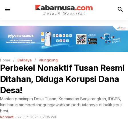
menu
search
Home
/
Baliraya
/
Klungkung
Perbekel Nonaktif Tusan Resmi
Ditahan, Diduga Korupsi Dana
Desa!
Mantan pemimpin Desa Tusan, Kecamatan Banjarangkan, IDGPB,
kini harus mempertanggungjawabkan perbuatannya di balik jeruji
besi.
Rohmat
27 Juni 2025, 07:35 WIB