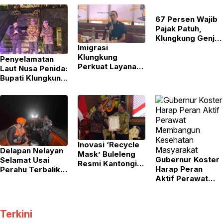
67 Persen Wajib
Pajak Patuh,
Klungkung Genjot
Potensi Pajak
Imigrasi
Daerah
Klungkung
Penyelamatan
Perkuat Layanan
Laut Nusa Penida:
Publik Melalui Car
Bupati Klungkung
Free Day
Dapat Hibah GPS
Laut” dari ITS
Inovasi ‘Recycle
Delapan Nelayan
Mask’ Buleleng
Gubernur Koster
Selamat Usai
Resmi Kantongi
Harap Peran
Perahu Terbalik
Sertifikat HAKI
Aktif Perawat
di Perairan Nusa
Membangun
Lembongan
Kesehatan
Masyarakat
Terkini