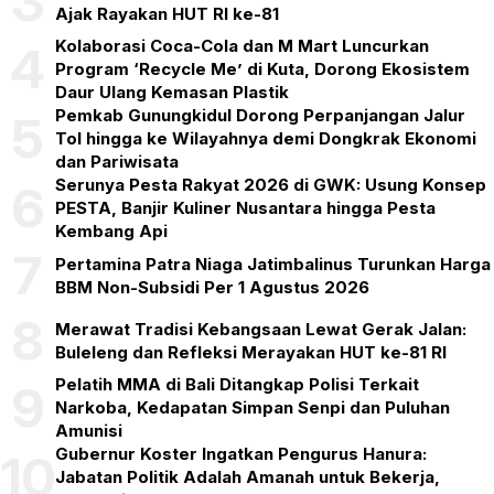
3
Ajak Rayakan HUT RI ke-81
Kolaborasi Coca-Cola dan M Mart Luncurkan
4
Program ‘Recycle Me’ di Kuta, Dorong Ekosistem
Daur Ulang Kemasan Plastik
Pemkab Gunungkidul Dorong Perpanjangan Jalur
5
Tol hingga ke Wilayahnya demi Dongkrak Ekonomi
dan Pariwisata
Serunya Pesta Rakyat 2026 di GWK: Usung Konsep
6
PESTA, Banjir Kuliner Nusantara hingga Pesta
Kembang Api
7
Pertamina Patra Niaga Jatimbalinus Turunkan Harga
BBM Non-Subsidi Per 1 Agustus 2026
8
Merawat Tradisi Kebangsaan Lewat Gerak Jalan:
Buleleng dan Refleksi Merayakan HUT ke-81 RI
Pelatih MMA di Bali Ditangkap Polisi Terkait
9
Narkoba, Kedapatan Simpan Senpi dan Puluhan
Amunisi
Gubernur Koster Ingatkan Pengurus Hanura:
10
Jabatan Politik Adalah Amanah untuk Bekerja,