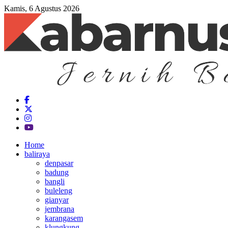
Kamis, 6 Agustus 2026
Home
baliraya
denpasar
badung
bangli
buleleng
gianyar
jembrana
karangasem
klungkung