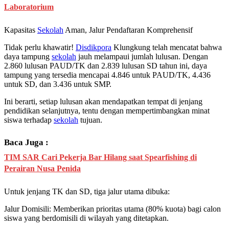
Laboratorium
Kapasitas
Sekolah
Aman, Jalur Pendaftaran Komprehensif
Tidak perlu khawatir!
Disdikpora
Klungkung telah mencatat bahwa
daya tampung
sekolah
jauh melampaui jumlah lulusan. Dengan
2.860 lulusan PAUD/TK dan 2.839 lulusan SD tahun ini, daya
tampung yang tersedia mencapai 4.846 untuk PAUD/TK, 4.436
untuk SD, dan 3.436 untuk SMP.
Ini berarti, setiap lulusan akan mendapatkan tempat di jenjang
pendidikan selanjutnya, tentu dengan mempertimbangkan minat
siswa terhadap
sekolah
tujuan.
Baca Juga :
TIM SAR Cari Pekerja Bar Hilang saat Spearfishing di
Perairan Nusa Penida
Untuk jenjang TK dan SD, tiga jalur utama dibuka:
Jalur Domisili: Memberikan prioritas utama (80% kuota) bagi calon
siswa yang berdomisili di wilayah yang ditetapkan.