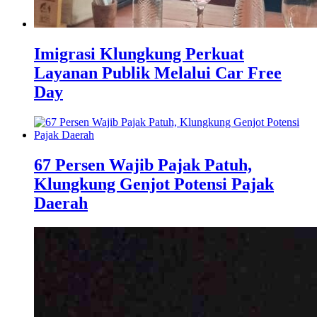
Imigrasi Klungkung Perkuat
Layanan Publik Melalui Car Free
Day
67 Persen Wajib Pajak Patuh,
Klungkung Genjot Potensi Pajak
Daerah