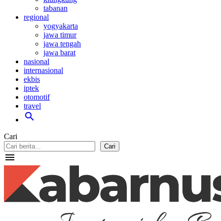
tabanan
regional
yogyakarta
jawa timur
jawa tengah
jawa barat
nasional
internasional
ekbis
iptek
otomotif
travel
search
Cari
Cari
menu