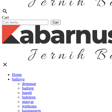
search
Cari
Cari
close
Home
baliraya
denpasar
badung
bangli
buleleng
gianyar
jembrana
karangasem