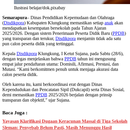
Ilustrasi belajar/dok.pixabay
Semarapura
– Dinas Pendidikan Kepemudaan dan Olahraga
(
Disdikpora
) Kabupaten Klungkung memastikan setiap
anak
akan
mendapatkan kesempatan bersekolah pada Tahun Ajaran
2025/2026. Dengan sistem Penerimaan Peserta Didik Baru (
PPDB
)
yang transparan dan terukur,
Disdikpora
menjamin tidak ada satu
pun calon peserta didik yang tertinggal.
Kepala
Disdikpora
Klungkung, I Ketut Sujana, pada Sabtu (28/6),
dengan tegas menjelaskan bahwa
PPDB
tahun ini mengusung
empat jalur pendaftaran utama: Domisili, Afirmasi, Prestasi, dan
Mutasi. “Kami berkomitmen penuh untuk menjaga akurasi data
calon peserta didik.
Oleh karena itu, kami berkoordinasi erat dengan Dinas
Kependudukan dan Pencatatan Sipil (Dukcapil) serta Dinas Sosial,
demi memastikan
PPDB
2025/2026 berjalan dengan prinsip
transparan dan objektif,” ujar Sujana.
Baca Juga :
Yayasan Klarifikasi Dugaan Keracunan Massal di Tiga Sekolah
Sleman: Penyebab Belum Pasti, Masih Menunggu Hasil