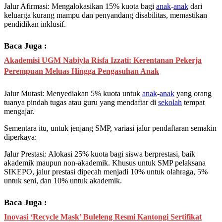
Jalur Afirmasi: Mengalokasikan 15% kuota bagi
anak
-
anak
dari
keluarga kurang mampu dan penyandang disabilitas, memastikan
pendidikan inklusif.
Baca Juga :
Akademisi UGM Nabiyla Risfa Izzati: Kerentanan Pekerja
Perempuan Meluas Hingga Pengasuhan Anak
Jalur Mutasi: Menyediakan 5% kuota untuk
anak
-
anak
yang orang
tuanya pindah tugas atau guru yang mendaftar di
sekolah
tempat
mengajar.
Sementara itu, untuk jenjang SMP, variasi jalur pendaftaran semakin
diperkaya:
Jalur Prestasi: Alokasi 25% kuota bagi siswa berprestasi, baik
akademik maupun non-akademik. Khusus untuk SMP pelaksana
SIKEPO, jalur prestasi dipecah menjadi 10% untuk olahraga, 5%
untuk seni, dan 10% untuk akademik.
Baca Juga :
Inovasi ‘Recycle Mask’ Buleleng Resmi Kantongi Sertifikat