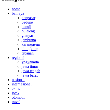
home
baliraya
denpasar
badung
bangli
buleleng
gianyar
jembrana
karangasem
klungkung
tabanan
regional
yogyakarta
jawa timur
jawa tengah
jawa barat
nasional
internasional
ekbis
iptek
otomotif
travel