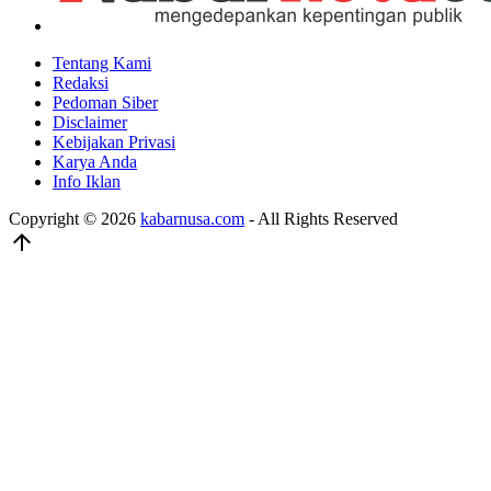
Tentang Kami
Redaksi
Pedoman Siber
Disclaimer
Kebijakan Privasi
Karya Anda
Info Iklan
Copyright © 2026
kabarnusa.com
- All Rights Reserved
arrow_upward