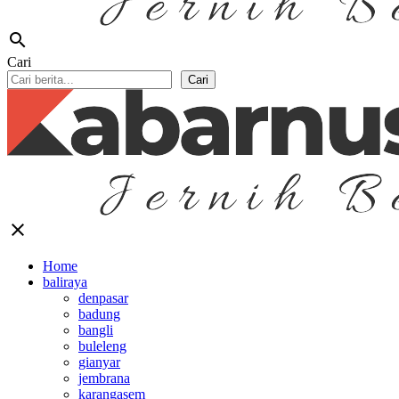
search
Cari
Cari
close
Home
baliraya
denpasar
badung
bangli
buleleng
gianyar
jembrana
karangasem