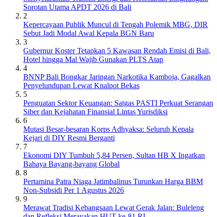
Sorotan Utama APDT 2026 di Bali
2
Kepercayaan Publik Muncul di Tengah Polemik MBG, DIR
Sebut Jadi Modal Awal Kepala BGN Baru
3
Gubernur Koster Tetapkan 5 Kawasan Rendah Emisi di Bali,
Hotel hingga Mal Wajib Gunakan PLTS Atap
4
BNNP Bali Bongkar Jaringan Narkotika Kamboja, Gagalkan
Penyelundupan Lewat Knalpot Bekas
5
Penguatan Sektor Keuangan: Satgas PASTI Perkuat Serangan
Siber dan Kejahatan Finansial Lintas Yurisdiksi
6
Mutasi Besar-besaran Korps Adhyaksa: Seluruh Kepala
Kejari di DIY Resmi Berganti
7
Ekonomi DIY Tumbuh 5,84 Persen, Sultan HB X Ingatkan
Bahaya Bayang-bayang Global
8
Pertamina Patra Niaga Jatimbalinus Turunkan Harga BBM
Non-Subsidi Per 1 Agustus 2026
9
Merawat Tradisi Kebangsaan Lewat Gerak Jalan: Buleleng
dan Refleksi Merayakan HUT ke-81 RI