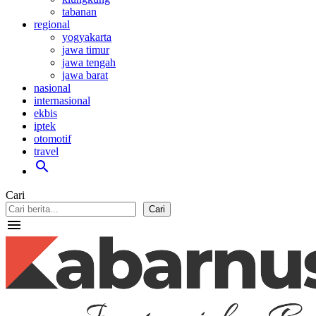
tabanan
regional
yogyakarta
jawa timur
jawa tengah
jawa barat
nasional
internasional
ekbis
iptek
otomotif
travel
search
Cari
Cari
menu