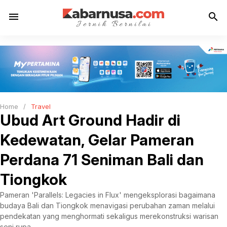
menu
search
Home
/
Travel
Ubud Art Ground Hadir di
Kedewatan, Gelar Pameran
Perdana 71 Seniman Bali dan
Tiongkok
Pameran 'Parallels: Legacies in Flux' mengeksplorasi bagaimana
budaya Bali dan Tiongkok menavigasi perubahan zaman melalui
pendekatan yang menghormati sekaligus merekonstruksi warisan
seni rupa.