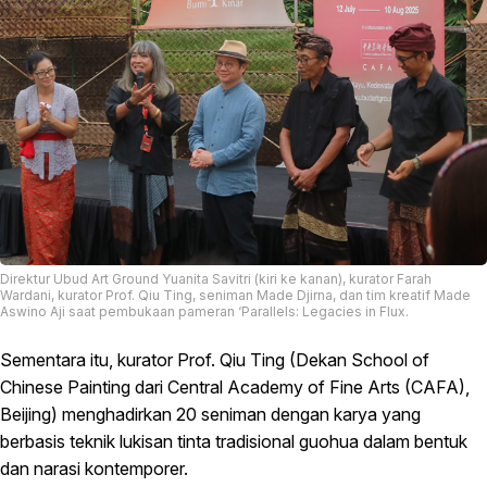
Direktur
Ubud Art Ground
Yuanita Savitri (kiri ke kanan), kurator Farah
Wardani, kurator Prof. Qiu Ting, seniman Made Djirna, dan tim kreatif Made
Aswino Aji saat pembukaan pameran ‘Parallels: Legacies in Flux.
Sementara itu, kurator Prof. Qiu Ting (Dekan School of
Chinese Painting dari Central Academy of Fine Arts (CAFA),
Beijing) menghadirkan 20 seniman dengan karya yang
berbasis teknik lukisan tinta tradisional guohua dalam bentuk
dan narasi kontemporer.