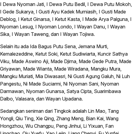
I Dewa Nyoman Jati, I Dewa Putu Bedil, I Dewa Putu Mokoh,
I Gede Sukarya, I Gusti Ayu Kadek Murniasih, I Gusti Made
Deblog, I Ketut Ginarsa, I Ketut Kasta, I Made Arya Palguna, I
Nyoman Lesug, I Nyoman Londo, I Wayan Danu, I Wayan
Sika, I Wayan Taweng, dan I Wayan Tojiwa.
Selain itu ada Ida Bagus Putu Sena, Jemana Murti,
Kemalezeddine, Ketut Soki, Ketut Sudiwiarta, Kuncir Sathya
Viku, Made Aswino Aji, Made Djirna, Made Gede Putra, Made
Griyawan, Made Wianta, Made Wiradana, Mangku Mura,
Mangku Muriati, Mia Diwasasri, Ni Gusti Agung Galuh, Ni Luh
Pangestu, Ni Made Suciarmi, Ni Nyoman Sani, Nyoman
Darmawan, Nyoman Gunarsa, Satya Cipta, Suarimbawa
Dalbo, Valasara, dan Wayan Upadana.
Sedangkan seniman dari Tingkok adalah Lin Mao, Tang
Yongli, Qiu Ting, Xie Qing, Zhang Meng, Bian Kai, Wang
Hongzhou, Wu Changpu, Peng Jinhui, Li Yixuan, Fan
Lingchao, Qiu Yuefu, Yao Lejin, Liang Chenyi, Fu Yunfei,