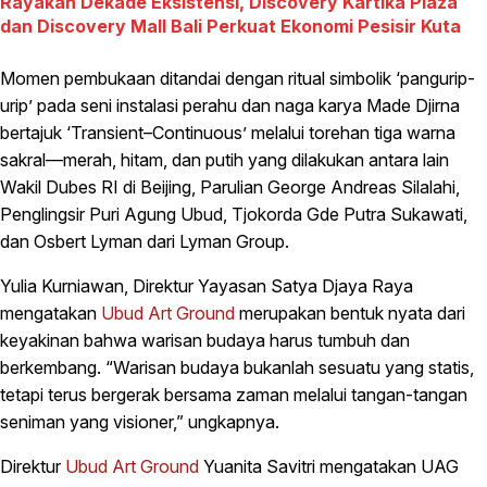
Rayakan Dekade Eksistensi, Discovery Kartika Plaza
dan Discovery Mall Bali Perkuat Ekonomi Pesisir Kuta
Momen pembukaan ditandai dengan ritual simbolik ‘pangurip-
urip’ pada seni instalasi perahu dan naga karya Made Djirna
bertajuk ‘Transient–Continuous’ melalui torehan tiga warna
sakral—merah, hitam, dan putih yang dilakukan antara lain
Wakil Dubes RI di Beijing, Parulian George Andreas Silalahi,
Penglingsir Puri Agung Ubud, Tjokorda Gde Putra Sukawati,
dan Osbert Lyman dari Lyman Group.
Yulia Kurniawan, Direktur Yayasan Satya Djaya Raya
mengatakan
Ubud Art Ground
merupakan bentuk nyata dari
keyakinan bahwa warisan budaya harus tumbuh dan
berkembang. “Warisan budaya bukanlah sesuatu yang statis,
tetapi terus bergerak bersama zaman melalui tangan-tangan
seniman yang visioner,” ungkapnya.
Direktur
Ubud Art Ground
Yuanita Savitri mengatakan UAG