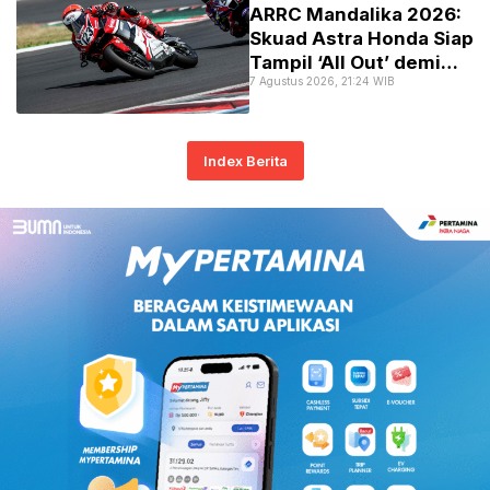
​ARRC Mandalika 2026:
Skuad Astra Honda Siap
Tampil ‘All Out’ demi
7 Agustus 2026, 21:24 WIB
Podium Utama!
Index Berita