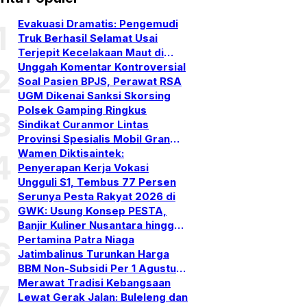
Evakuasi Dramatis: Pengemudi
1
Truk Berhasil Selamat Usai
Terjepit Kecelakaan Maut di
Gerokgak, Buleleng
Unggah Komentar Kontroversial
2
Soal Pasien BPJS, Perawat RSA
UGM Dikenai Sanksi Skorsing
Polsek Gamping Ringkus
3
Sindikat Curanmor Lintas
Provinsi Spesialis Mobil Gran
Max
Wamen Diktisaintek:
4
Penyerapan Kerja Vokasi
Ungguli S1, Tembus 77 Persen
Serunya Pesta Rakyat 2026 di
5
GWK: Usung Konsep PESTA,
Banjir Kuliner Nusantara hingga
Pesta Kembang Api
Pertamina Patra Niaga
6
Jatimbalinus Turunkan Harga
BBM Non-Subsidi Per 1 Agustus
2026
Merawat Tradisi Kebangsaan
7
Lewat Gerak Jalan: Buleleng dan