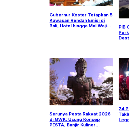
Gubernur Koster Tetapkan 5
Kawasan Rendah Emisi di
Bali, Hotel hingga Mal Wajib
PIB 
Gunakan PLTS Atap
Perk
Dest
Kese
TCM
24 P
Serunya Pesta Rakyat 2026
Takl
di GWK: Usung Konsep
Lege
PESTA, Banjir Kuliner
Pad