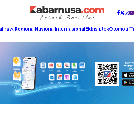
aliraya
Regional
Nasional
Internasional
Ekbis
Iptek
Otomotif
T