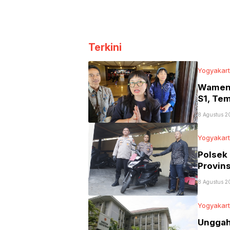
Nusantara hingga Pesta
Kembang Api
Terkini
Yogyakar
Wamen 
S1, Te
8 Agustus 2
Yogyakar
Polsek
Provins
8 Agustus 2
Yogyakar
Unggah