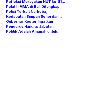
Refleksi Merayakan HUT ke-81
RI
Pelatih MMA di Bali Ditangkap
8
Polisi Terkait Narkoba,
Kedapatan Simpan Senpi dan
Puluhan Amunisi
Gubernur Koster Ingatkan
9
Pengurus Hanura: Jabatan
Politik Adalah Amanah untuk
Bekerja, Bukan Simbol
Kehormatan