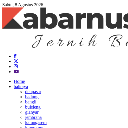
Sabtu, 8 Agustus 2026
Home
baliraya
denpasar
badung
bangli
buleleng
gianyar
jembrana
karangasem
klungkung