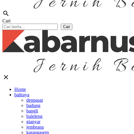
search
Cari
Cari
close
Home
baliraya
denpasar
badung
bangli
buleleng
gianyar
jembrana
karangasem