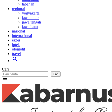
tabanan
regional
yogyakarta
jawa timur
jawa tengah
jawa barat
nasional
internasional
ekbis
iptek
otomotif
travel
search
Cari
Cari
menu