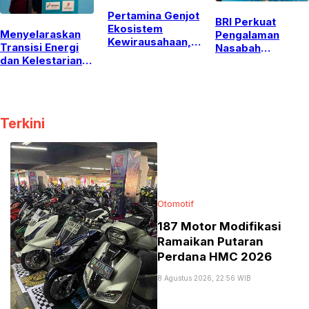
Pertamina Genjot
BRI Perkuat
Ekosistem
Menyelaraskan
Pengalaman
Kewirausahaan,
Transisi Energi
Nasabah
Dorong
dan Kelestarian
Pensiunan Melalui
Mahasiswa
Lingkungan:
Layanan Inklusif
Kampus Lewati
Sorotan Utama
dan
Transformasi ke
APDT 2026 di
Pemberdayaan
Ranah Startup
Bali
UMKM di
Terkini
Denpasar
Otomotif
187 Motor Modifikasi
Ramaikan Putaran
Perdana HMC 2026
8 Agustus 2026, 22:56 WIB