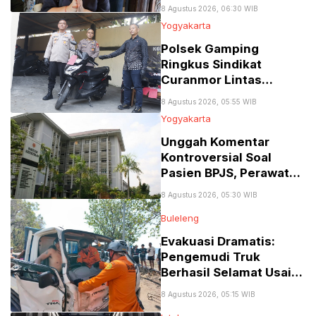
Tembus 77 Persen
8 Agustus 2026, 06:30 WIB
Yogyakarta
Polsek Gamping
Ringkus Sindikat
Curanmor Lintas
Provinsi Spesialis Mobil
8 Agustus 2026, 05:55 WIB
Gran Max
Yogyakarta
Unggah Komentar
Kontroversial Soal
Pasien BPJS, Perawat
RSA UGM Dikenai
8 Agustus 2026, 05:30 WIB
Sanksi Skorsing
Buleleng
Evakuasi Dramatis:
Pengemudi Truk
Berhasil Selamat Usai
Terjepit Kecelakaan
8 Agustus 2026, 05:15 WIB
Maut di Gerokgak,