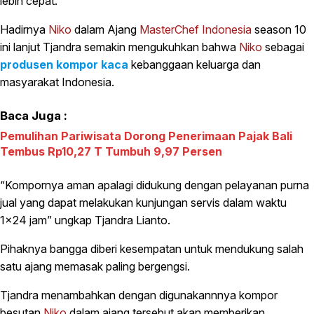
lebih cepat.
Hadirnya
Niko
dalam Ajang
MasterChef Indonesia
season 10
ini lanjut Tjandra semakin mengukuhkan bahwa
Niko
sebagai
produsen kompor kaca
kebanggaan keluarga dan
masyarakat Indonesia.
Baca Juga :
Pemulihan Pariwisata Dorong Penerimaan Pajak Bali
Tembus Rp10,27 T Tumbuh 9,97 Persen
“Kompornya aman apalagi didukung dengan pelayanan purna
jual yang dapat melakukan kunjungan servis dalam waktu
1×24 jam” ungkap Tjandra Lianto.
Pihaknya bangga diberi kesempatan untuk mendukung salah
satu ajang memasak paling bergengsi.
Tjandra menambahkan dengan digunakannnya kompor
besutan
Niko
dalam ajang tersebut akan memberikan