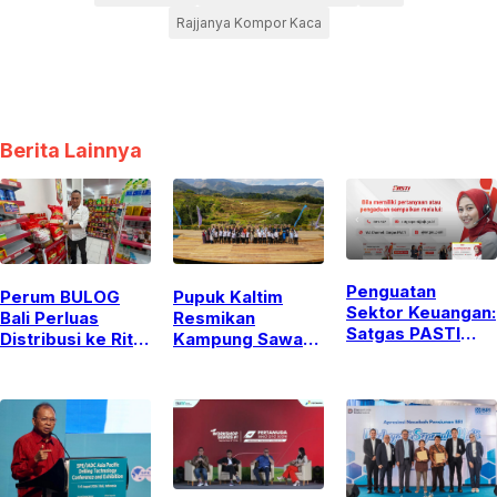
Rajjanya Kompor Kaca
Berita Lainnya
Penguatan
Perum BULOG
Pupuk Kaltim
Sektor Keuangan:
Bali Perluas
Resmikan
Satgas PASTI
Distribusi ke Ritel
Kampung Sawah
Perkuat
Modern untuk
Abadi Bulutana,
Serangan Siber
Jaga Stabilitas
Integrasikan Edu
dan Kejahatan
Pasokan dan
Agrowisata dan
Finansial Lintas
Harga Beras
Ketahanan
Yurisdiksi
Pangan di Gowa