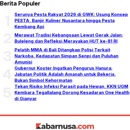
Berita Populer
Serunya Pesta Rakyat 2026 di GWK: Usung Konsep
1
PESTA, Banjir Kuliner Nusantara hingga Pesta
Kembang Api
2
Merawat Tradisi Kebangsaan Lewat Gerak Jalan:
Buleleng dan Refleksi Merayakan HUT ke-81 RI
Pelatih MMA di Bali Ditangkap Polisi Terkait
3
Narkoba, Kedapatan Simpan Senpi dan Puluhan
Amunisi
Gubernur Koster Ingatkan Pengurus Hanura:
4
Jabatan Politik Adalah Amanah untuk Bekerja,
Bukan Simbol Kehormatan
Tekan Risiko Infeksi Parasit pada Hewan, KKN UGM
5
Kembara Tegallalang Dorong Kesadaran One Health
di Gianyar