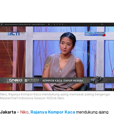
Niko, Rajanya Kompor Kaca mendukung ajang memasak paling bergengsi
MasterChef Indonesia Season 10/Dok.Niko
Jakarta
–
Niko
,
Rajanya Kompor Kaca
mendukung ajang