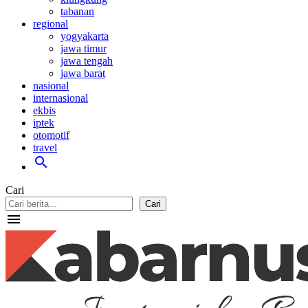
tabanan
regional
yogyakarta
jawa timur
jawa tengah
jawa barat
nasional
internasional
ekbis
iptek
otomotif
travel
search
Cari
Cari
menu