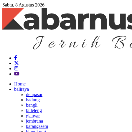
Sabtu, 8 Agustus 2026
Home
baliraya
denpasar
badung
bangli
buleleng
gianyar
jembrana
karangasem
klungkung