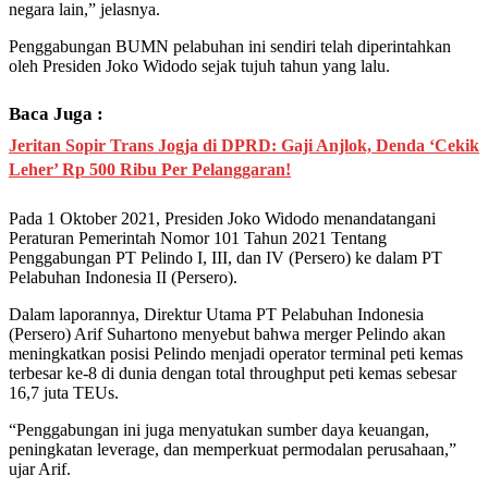
negara lain,” jelasnya.
Penggabungan BUMN pelabuhan ini sendiri telah diperintahkan
oleh Presiden Joko Widodo sejak tujuh tahun yang lalu.
Baca Juga :
Jeritan Sopir Trans Jogja di DPRD: Gaji Anjlok, Denda ‘Cekik
Leher’ Rp 500 Ribu Per Pelanggaran!
Pada 1 Oktober 2021, Presiden Joko Widodo menandatangani
Peraturan Pemerintah Nomor 101 Tahun 2021 Tentang
Penggabungan PT Pelindo I, III, dan IV (Persero) ke dalam PT
Pelabuhan Indonesia II (Persero).
Dalam laporannya, Direktur Utama PT Pelabuhan Indonesia
(Persero) Arif Suhartono menyebut bahwa merger Pelindo akan
meningkatkan posisi Pelindo menjadi operator terminal peti kemas
terbesar ke-8 di dunia dengan total throughput peti kemas sebesar
16,7 juta TEUs.
“Penggabungan ini juga menyatukan sumber daya keuangan,
peningkatan leverage, dan memperkuat permodalan perusahaan,”
ujar Arif.