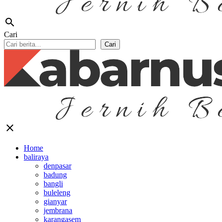
search
Cari
Cari
close
Home
baliraya
denpasar
badung
bangli
buleleng
gianyar
jembrana
karangasem