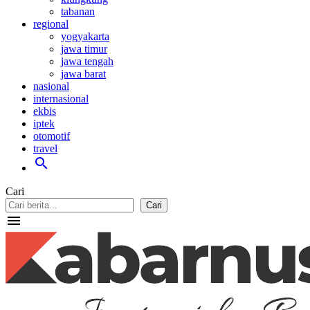
tabanan
regional
yogyakarta
jawa timur
jawa tengah
jawa barat
nasional
internasional
ekbis
iptek
otomotif
travel
search
Cari
Cari
menu