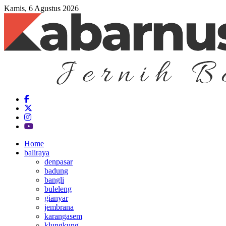
Kamis, 6 Agustus 2026
Home
baliraya
denpasar
badung
bangli
buleleng
gianyar
jembrana
karangasem
klungkung