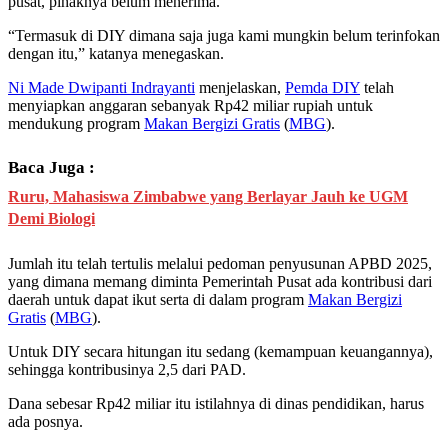
pusat, pihaknya belum menerima.
“Termasuk di DIY dimana saja juga kami mungkin belum terinfokan
dengan itu,” katanya menegaskan.
Ni Made Dwipanti Indrayanti
menjelaskan,
Pemda DIY
telah
menyiapkan anggaran sebanyak Rp42 miliar rupiah untuk
mendukung program
Makan Bergizi Gratis
(
MBG
).
Baca Juga :
Ruru, Mahasiswa Zimbabwe yang Berlayar Jauh ke UGM
Demi Biologi
Jumlah itu telah tertulis melalui pedoman penyusunan APBD 2025,
yang dimana memang diminta Pemerintah Pusat ada kontribusi dari
daerah untuk dapat ikut serta di dalam program
Makan Bergizi
Gratis
(
MBG
).
Untuk DIY secara hitungan itu sedang (kemampuan keuangannya),
sehingga kontribusinya 2,5 dari PAD.
Dana sebesar Rp42 miliar itu istilahnya di dinas pendidikan, harus
ada posnya.