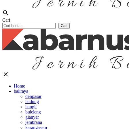
search
Cari
Cari
close
Home
baliraya
denpasar
badung
bangli
buleleng
gianyar
jembrana
karangasem