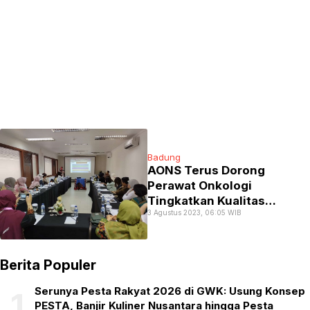
Badung
AONS Terus Dorong
Perawat Onkologi
Tingkatkan Kualitas
3 Agustus 2023, 06:05 WIB
Asuhan Keperawatan
Kanker
Berita Populer
Serunya Pesta Rakyat 2026 di GWK: Usung Konsep
1
PESTA, Banjir Kuliner Nusantara hingga Pesta