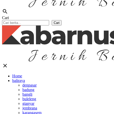
search
Cari
Cari
close
Home
baliraya
denpasar
badung
bangli
buleleng
gianyar
jembrana
karangasem