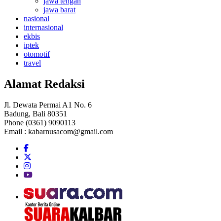
jawa tengah
jawa barat
nasional
internasional
ekbis
iptek
otomotif
travel
Alamat Redaksi
Jl. Dewata Permai A1 No. 6
Badung, Bali 80351
Phone (0361) 9090113
Email :
kabarnusacom@gmail.com