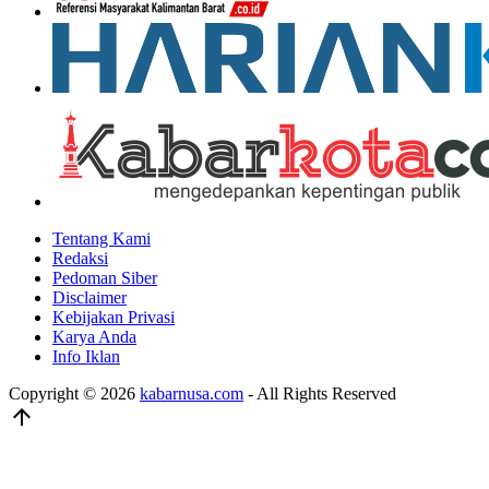
Tentang Kami
Redaksi
Pedoman Siber
Disclaimer
Kebijakan Privasi
Karya Anda
Info Iklan
Copyright © 2026
kabarnusa.com
- All Rights Reserved
arrow_upward