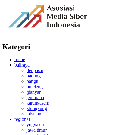
Kategori
home
baliraya
denpasar
badung
bangli
buleleng
gianyar
jembrana
karangasem
klungkung
tabanan
regional
yogyakarta
jawa timur