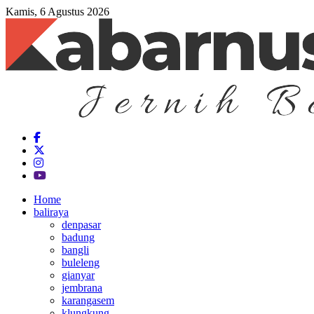
Kamis, 6 Agustus 2026
Home
baliraya
denpasar
badung
bangli
buleleng
gianyar
jembrana
karangasem
klungkung