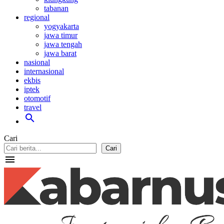
tabanan
regional
yogyakarta
jawa timur
jawa tengah
jawa barat
nasional
internasional
ekbis
iptek
otomotif
travel
search
Cari
Cari
menu