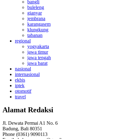
bangli
buleleng
gianyar
jembrana
karangasem
klungkung
tabanan
regional
yogyakarta
jawa timur
jawa tengah
jawa barat
nasional
internasional
ekbis
iptek
otomotif
travel
Alamat Redaksi
Jl. Dewata Permai A1 No. 6
Badung, Bali 80351
Phone (0361) 9090113