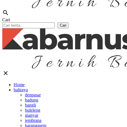
search
Cari
Cari
close
Home
baliraya
denpasar
badung
bangli
buleleng
gianyar
jembrana
karangasem