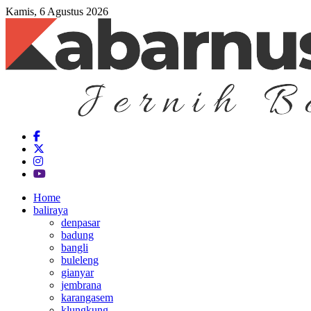
Kamis, 6 Agustus 2026
Home
baliraya
denpasar
badung
bangli
buleleng
gianyar
jembrana
karangasem
klungkung