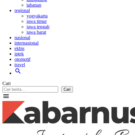
tabanan
regional
yogyakarta
jawa timur
jawa tengah
jawa barat
nasional
internasional
ekbis
iptek
otomotif
travel
search
Cari
Cari
menu