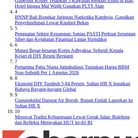
Gubernur Koster Tetapkan 5 Kawasan Rendah Emisi di Bali,
Hotel hingga Mal Wajib Gunakan PLTS Atap
4
BNNP Bali Bongkar Jaringan Narkotika Kamboja, Gagalkan
Penyelundupan Lewat Knalpot Bekas
5
Penguatan Sektor Keuangan: Satgas PASTI Perkuat Serangan
Siber dan Kejahatan Finansial Lintas Yurisdiksi
6
Mutasi Besar-besaran Korps Adhyaksa: Seluruh Kepala
Kejari di DIY Resmi Berganti
7
Pertamina Patra Niaga Jatimbalinus Turunkan Harga BBM
Non-Subsidi Per 1 Agustus 2026
8
Ekonomi DIY Tumbuh 5,84 Persen, Sultan HB X Ingatkan
Bahaya Bayang-bayang Global
9
Gunungkidul Darurat Air Bersih, Bupati Endah Laporkan ke
Sultan HB X
10
Merawat Tradisi Kebangsaan Lewat Gerak Jalan: Buleleng
dan Refleksi Merayakan HUT ke-81 RI