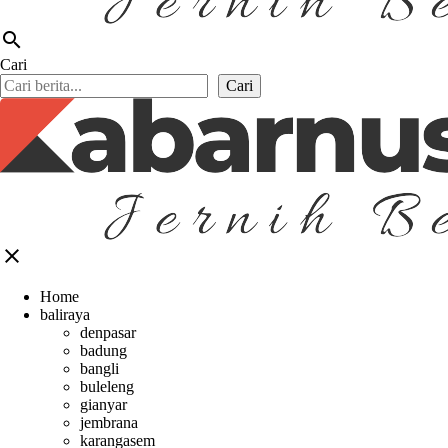
search
Cari
Cari
close
Home
baliraya
denpasar
badung
bangli
buleleng
gianyar
jembrana
karangasem