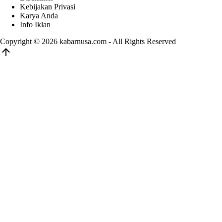
Kebijakan Privasi
Karya Anda
Info Iklan
Copyright © 2026
kabarnusa.com
- All Rights Reserved
arrow_upward