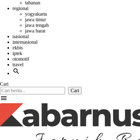
tabanan
regional
yogyakarta
jawa timur
jawa tengah
jawa barat
nasional
internasional
ekbis
iptek
otomotif
travel
search
Cari
Cari
menu