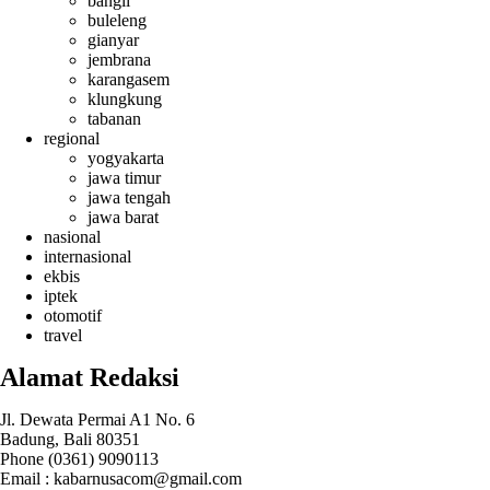
bangli
buleleng
gianyar
jembrana
karangasem
klungkung
tabanan
regional
yogyakarta
jawa timur
jawa tengah
jawa barat
nasional
internasional
ekbis
iptek
otomotif
travel
Alamat Redaksi
Jl. Dewata Permai A1 No. 6
Badung, Bali 80351
Phone (0361) 9090113
Email :
kabarnusacom@gmail.com