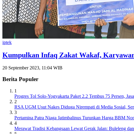
iptek
Kumpulkan Infaq Zakat Wakaf, Karyawan X
20 September 2023, 11:04 WIB
Berita Populer
1
Progres Tol Solo-Yogyakarta Paket 2.2 Tembus 75 Persen, J
2
RSA UGM Usut Nakes Diduga Nirempati di Media Sosial, Ser
3
Pertamina Patra Niaga Jatimbalinus Turunkan Harga BBM Non
4
Merawat Tradisi Kebangsaan Lewat Gerak Jalan: Buleleng da
5