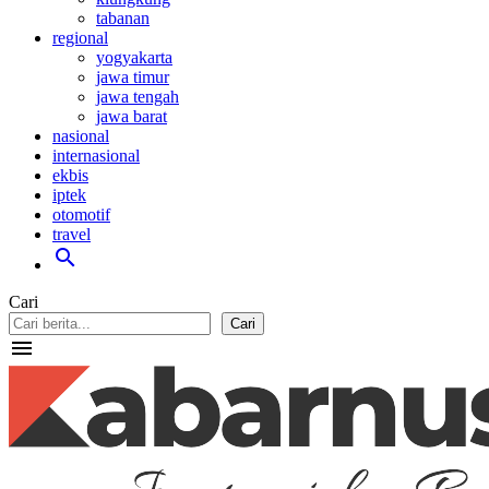
tabanan
regional
yogyakarta
jawa timur
jawa tengah
jawa barat
nasional
internasional
ekbis
iptek
otomotif
travel
search
Cari
Cari
menu