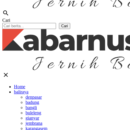
search
Cari
Cari
close
Home
baliraya
denpasar
badung
bangli
buleleng
gianyar
jembrana
karangasem