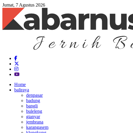
Jumat, 7 Agustus 2026
Home
baliraya
denpasar
badung
bangli
buleleng
gianyar
jembrana
karangasem
klungkung