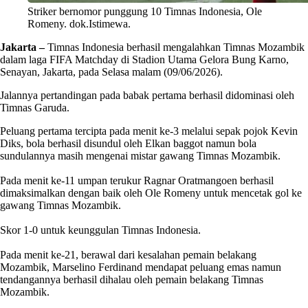
Striker bernomor punggung 10 Timnas Indonesia, Ole
Romeny. dok.Istimewa.
Jakarta –
Timnas
Indonesia
berhasil mengalahkan Timnas
Mozambik
dalam laga
FIFA Matchday
di Stadion Utama Gelora Bung Karno,
Senayan, Jakarta, pada Selasa malam (09/06/2026).
Jalannya pertandingan pada babak pertama berhasil didominasi oleh
Timnas Garuda.
Peluang pertama tercipta pada menit ke-3 melalui sepak pojok Kevin
Diks, bola berhasil disundul oleh Elkan baggot namun bola
sundulannya masih mengenai mistar gawang Timnas
Mozambik
.
‎Pada menit ke-11 umpan terukur Ragnar Oratmangoen berhasil
dimaksimalkan dengan baik oleh Ole Romeny untuk mencetak gol ke
gawang Timnas
Mozambik
.
‎Skor 1-0 untuk keunggulan Timnas
Indonesia
.
‎Pada menit ke-21, berawal dari kesalahan pemain belakang
Mozambik
, Marselino Ferdinand mendapat peluang emas namun
tendangannya berhasil dihalau oleh pemain belakang Timnas
Mozambik
.