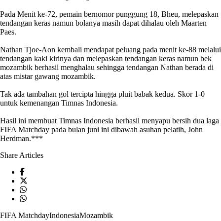
‎Pada Menit ke-72, pemain bernomor punggung 18, Bheu, melepaskan
tendangan keras namun bolanya masih dapat dihalau oleh Maarten
Paes.
‎Nathan Tjoe-Aon kembali mendapat peluang pada menit ke-88 melalui
tendangan kaki kirinya dan melepaskan tendangan keras namun bek
mozambik
berhasil menghalau sehingga tendangan Nathan berada di
atas mistar gawang
mozambik
.
‎Tak ada tambahan gol tercipta hingga pluit babak kedua. ‎Skor 1-0
untuk kemenangan Timnas
Indonesia
.
‎Hasil ini membuat Timnas
Indonesia
berhasil menyapu bersih dua laga
FIFA Matchday
pada bulan juni ini dibawah asuhan pelatih, John
Herdman.***
Share Articles
FIFA Matchday
Indonesia
Mozambik