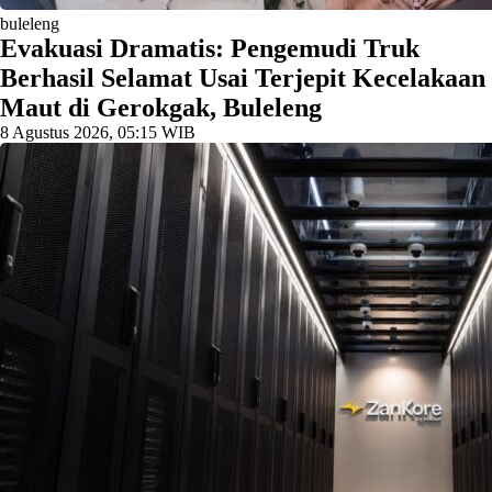
buleleng
Evakuasi Dramatis: Pengemudi Truk
Berhasil Selamat Usai Terjepit Kecelakaan
Maut di Gerokgak, Buleleng
8 Agustus 2026, 05:15 WIB