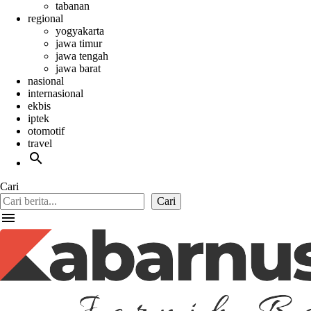
tabanan
regional
yogyakarta
jawa timur
jawa tengah
jawa barat
nasional
internasional
ekbis
iptek
otomotif
travel
search
Cari
Cari
menu