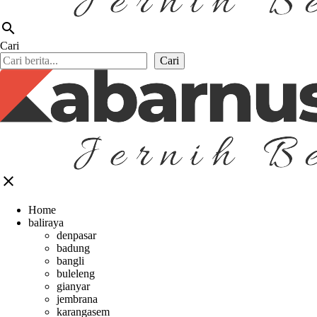
search
Cari
Cari
close
Home
baliraya
denpasar
badung
bangli
buleleng
gianyar
jembrana
karangasem