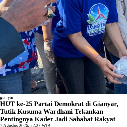
gianyar
HUT ke-25 Partai Demokrat di Gianyar,
Tutik Kusuma Wardhani Tekankan
Pentingnya Kader Jadi Sahabat Rakyat
7 Agustus 2026, 22:27 WIB