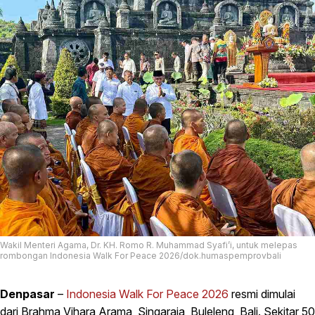
Wakil Menteri Agama, Dr. KH. Romo R. Muhammad Syafi’i, untuk melepas
rombongan Indonesia Walk For Peace 2026/dok.humaspemprovbali
Denpasar
–
Indonesia Walk For Peace 2026
resmi dimulai
dari Brahma Vihara Arama, Singaraja, Buleleng, Bali. Sekitar 50