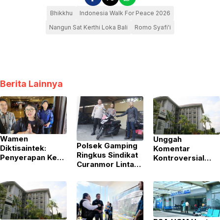
Bhikkhu
Indonesia Walk For Peace 2026
Nangun Sat Kerthi Loka Bali
Romo Syafi'i
Berita Lainnya
Wamen
Unggah
Polsek Gamping
Diktisaintek:
Komentar
Ringkus Sindikat
Penyerapan Kerja
Kontroversial
Curanmor Lintas
Vokasi Ungguli
Soal Pasien BPJS,
Provinsi Spesialis
S1, Tembus 77
Perawat RSA
Mobil Gran Max
Persen
UGM Dikenai
Sanksi Skorsing