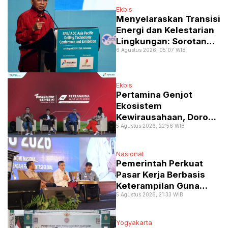
Ekbis
Menyelaraskan Transisi
Energi dan Kelestarian
Lingkungan: Sorotan
6 Agustus 2026, 05:07 WIB
Utama APDT 2026 di
Bali
Ekbis
Pertamina Genjot
Ekosistem
Kewirausahaan, Dorong
5 Agustus 2026, 22:56 WIB
Mahasiswa Kampus
Lewati Transformasi ke
Ranah Startup
Nasional
Pemerintah Perkuat
Pasar Kerja Berbasis
Keterampilan Guna
5 Agustus 2026, 21:33 WIB
Atasi Kesenjangan
Industri
Yogyakarta