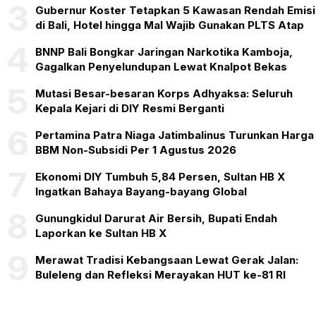
3
Gubernur Koster Tetapkan 5 Kawasan Rendah Emisi
di Bali, Hotel hingga Mal Wajib Gunakan PLTS Atap
4
BNNP Bali Bongkar Jaringan Narkotika Kamboja,
Gagalkan Penyelundupan Lewat Knalpot Bekas
5
Mutasi Besar-besaran Korps Adhyaksa: Seluruh
Kepala Kejari di DIY Resmi Berganti
6
Pertamina Patra Niaga Jatimbalinus Turunkan Harga
BBM Non-Subsidi Per 1 Agustus 2026
7
Ekonomi DIY Tumbuh 5,84 Persen, Sultan HB X
Ingatkan Bahaya Bayang-bayang Global
8
Gunungkidul Darurat Air Bersih, Bupati Endah
Laporkan ke Sultan HB X
9
Merawat Tradisi Kebangsaan Lewat Gerak Jalan:
Buleleng dan Refleksi Merayakan HUT ke-81 RI