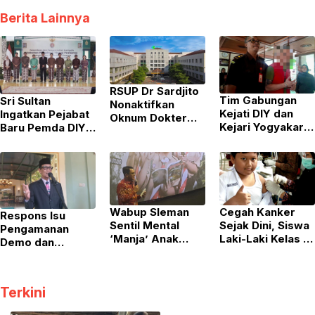
Berita Lainnya
RSUP Dr Sardjito
Tim Gabungan
Sri Sultan
Nonaktifkan
Kejati DIY dan
Ingatkan Pejabat
Oknum Dokter
Kejari Yogyakarta
Baru Pemda DIY:
PPDS Buntut
Bekuk Buronan
Kewibawaan
Komentar Miring
Kasus Zina
Lahir dari Kerja
Pasien BPJS
Setelah 10 Tahun
Nyata, Bukan
Pelarian
Kursi Kekuasaan
Wabup Sleman
Cegah Kanker
Respons Isu
Sentil Mental
Sejak Dini, Siswa
Pengamanan
‘Manja’ Anak
Laki-Laki Kelas 5
Demo dan
Muda di Nobar
SD di Jogja Resmi
Pemasangan
Film Pramuka
Disasar Vaksin
Pagar Mal,
HPV Lewat BIAS
Gubernur DIY dan
Terkini
2026
Kapolda Pastikan
Jogja Aman