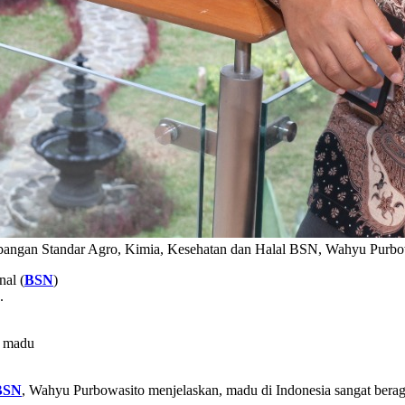
bangan Standar Agro, Kimia, Kesehatan dan Halal BSN, Wahyu Purb
nal (
BSN
)
.
, madu
BSN
, Wahyu Purbowasito menjelaskan, madu di Indonesia sangat ber