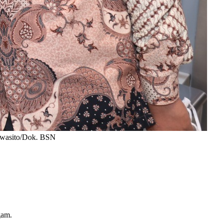
owasito/Dok. BSN
agam.