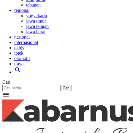
tabanan
regional
yogyakarta
jawa timur
jawa tengah
jawa barat
nasional
internasional
ekbis
iptek
otomotif
travel
search
Cari
Cari
menu