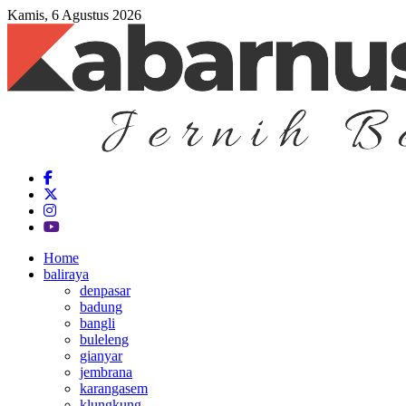
Kamis, 6 Agustus 2026
Home
baliraya
denpasar
badung
bangli
buleleng
gianyar
jembrana
karangasem
klungkung