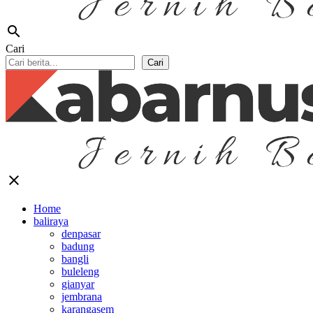
search
Cari
Cari
close
Home
baliraya
denpasar
badung
bangli
buleleng
gianyar
jembrana
karangasem