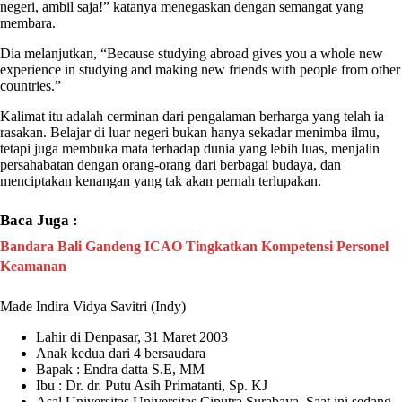
negeri, ambil saja!” katanya menegaskan dengan semangat yang
membara.
Dia melanjutkan, “Because studying abroad gives you a whole new
experience in studying and making new friends with people from other
countries.”
Kalimat itu adalah cerminan dari pengalaman berharga yang telah ia
rasakan. Belajar di luar negeri bukan hanya sekadar menimba ilmu,
tetapi juga membuka mata terhadap dunia yang lebih luas, menjalin
persahabatan dengan orang-orang dari berbagai budaya, dan
menciptakan kenangan yang tak akan pernah terlupakan.
Baca Juga :
Bandara Bali Gandeng ICAO Tingkatkan Kompetensi Personel
Keamanan
Made Indira Vidya Savitri
(
Indy
)
Lahir di Denpasar, 31 Maret 2003
Anak kedua dari 4 bersaudara
Bapak : Endra datta S.E, MM
Ibu : Dr. dr. Putu Asih Primatanti, Sp. KJ
Asal Universitas
Universitas Ciputra Surabaya
, Saat ini sedang