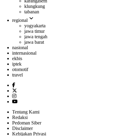
karangasem
klungkung
tabanan
expand_more
regional
yogyakarta
jawa timur
jawa tengah
jawa barat
nasional
internasional
ekbis
iptek
otomotif
travel
Tentang Kami
Redaksi
Pedoman Siber
Disclaimer
Kebijakan Privasi