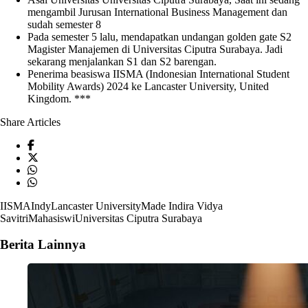
mengambil Jurusan International Business Management dan
sudah semester 8
Pada semester 5 lalu, mendapatkan undangan golden gate S2
Magister Manajemen di
Universitas Ciputra Surabaya
. Jadi
sekarang menjalankan S1 dan S2 barengan.
Penerima beasiswa
IISMA
(Indonesian International Student
Mobility Awards) 2024 ke
Lancaster University
, United
Kingdom. ***
Share Articles
IISMA
Indy
Lancaster University
Made Indira Vidya
Savitri
Mahasiswi
Universitas Ciputra Surabaya
Berita Lainnya