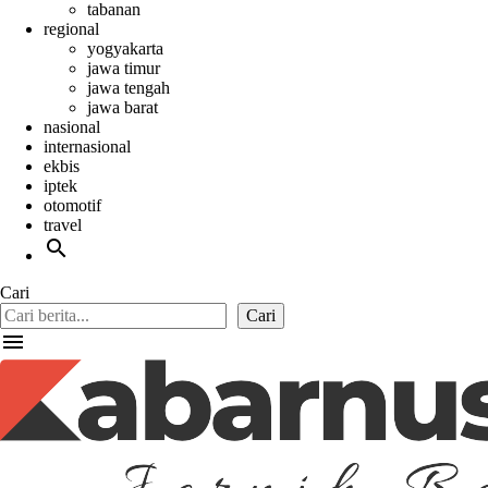
tabanan
regional
yogyakarta
jawa timur
jawa tengah
jawa barat
nasional
internasional
ekbis
iptek
otomotif
travel
search
Cari
Cari
menu