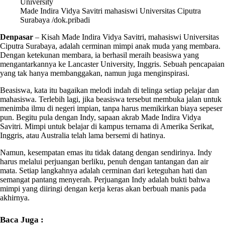
Made Indira Vidya Savitri mahasiswi Universitas Ciputra
Surabaya /dok.pribadi
Denpasar
– Kisah
Made Indira Vidya Savitri
,
mahasiswi
Universitas
Ciputra Surabaya
, adalah cerminan mimpi anak muda yang membara.
Dengan ketekunan membara, ia berhasil meraih beasiswa yang
mengantarkannya ke
Lancaster University
, Inggris. Sebuah pencapaian
yang tak hanya membanggakan, namun juga menginspirasi.
Beasiswa, kata itu bagaikan melodi indah di telinga setiap pelajar dan
mahasiswa. Terlebih lagi, jika beasiswa tersebut membuka jalan untuk
menimba ilmu di negeri impian, tanpa harus memikirkan biaya sepeser
pun. Begitu pula dengan
Indy
, sapaan akrab
Made Indira Vidya
Savitri
. Mimpi untuk belajar di kampus ternama di Amerika Serikat,
Inggris, atau Australia telah lama bersemi di hatinya.
Namun, kesempatan emas itu tidak datang dengan sendirinya.
Indy
harus melalui perjuangan berliku, penuh dengan tantangan dan air
mata. Setiap langkahnya adalah cerminan dari keteguhan hati dan
semangat pantang menyerah. Perjuangan
Indy
adalah bukti bahwa
mimpi yang diiringi dengan kerja keras akan berbuah manis pada
akhirnya.
Baca Juga :