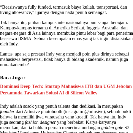
“Beasiswanya fully funded, termasuk biaya kuliah, transportasi, dan
living allowance,” ujarnya dengan nada penuh semangat.
Tak hanya itu, pilihan kampus internasionalnya pun sangat beragam.
Kampus-kampus ternama di Amerika Serikat, Inggris, Australia, dan
negara-negara di Asia lainnya membuka pintu lebar bagi para penerima
beasiswa
IISMA
. Sebuah kesempatan emas yang tak ingin disia-siakan
oleh
Indy
.
Lantas, apa saja prestasi
Indy
yang menjadi poin plus dirinya sebagai
mahasiswa berprestasi, tidak hanya di bidang akademik, namun juga
non-akademik?
Baca Juga :
Dominasi Deep-Tech: Startup Mahasiswa ITB dan UGM Jebolan
Pertamuda Tawarkan Solusi AI di Silicon Valley
Indy
adalah sosok yang penuh talenta dan dedikasi. Ia merupakan
founder
dari Artusive photobooth (instagram @artusive), sebuah bukti
bahwa ia memiliki jiwa wirausaha yang kreatif. Tak hanya itu,
Indy
juga seorang
fashion designer
yang berbakat. Karya-karyanya
memukau, dan ia bahkan pernah menerima undangan
golden gate
S2
Magister Manajemen Universitas Ciputra, sebuah penghargaan yang