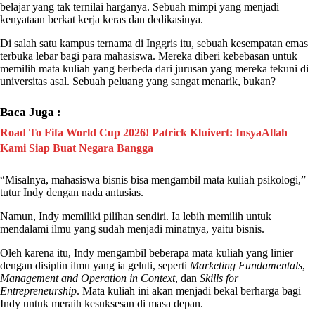
belajar yang tak ternilai harganya. Sebuah mimpi yang menjadi
kenyataan berkat kerja keras dan dedikasinya.
Di salah satu kampus ternama di Inggris itu, sebuah kesempatan emas
terbuka lebar bagi para mahasiswa. Mereka diberi kebebasan untuk
memilih mata kuliah yang berbeda dari jurusan yang mereka tekuni di
universitas asal. Sebuah peluang yang sangat menarik, bukan?
Baca Juga :
Road To Fifa World Cup 2026! Patrick Kluivert: InsyaAllah
Kami Siap Buat Negara Bangga
“Misalnya, mahasiswa bisnis bisa mengambil mata kuliah psikologi,”
tutur
Indy
dengan nada antusias.
Namun,
Indy
memiliki pilihan sendiri. Ia lebih memilih untuk
mendalami ilmu yang sudah menjadi minatnya, yaitu bisnis.
Oleh karena itu,
Indy
mengambil beberapa mata kuliah yang linier
dengan disiplin ilmu yang ia geluti, seperti
Marketing Fundamentals
,
Management and Operation in Context
, dan
Skills for
Entrepreneurship
. Mata kuliah ini akan menjadi bekal berharga bagi
Indy
untuk meraih kesuksesan di masa depan.