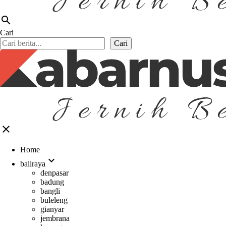
search
Cari
Cari
close
Home
expand_more
baliraya
denpasar
badung
bangli
buleleng
gianyar
jembrana