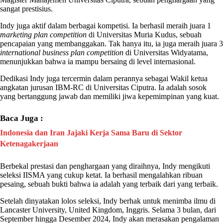
sangat prestisius.
Indy
juga aktif dalam berbagai kompetisi. Ia berhasil meraih juara 1
marketing plan competition
di Universitas Muria Kudus, sebuah
pencapaian yang membanggakan. Tak hanya itu, ia juga meraih juara 3
international business plan competition
di Universitas Widyatama,
menunjukkan bahwa ia mampu bersaing di level internasional.
Dedikasi
Indy
juga tercermin dalam perannya sebagai Wakil ketua
angkatan jurusan IBM-RC di Universitas Ciputra. Ia adalah sosok
yang bertanggung jawab dan memiliki jiwa kepemimpinan yang kuat.
Baca Juga :
Indonesia dan Iran Jajaki Kerja Sama Baru di Sektor
Ketenagakerjaan
Berbekal prestasi dan penghargaan yang diraihnya,
Indy
mengikuti
seleksi
IISMA
yang cukup ketat. Ia berhasil mengalahkan ribuan
pesaing, sebuah bukti bahwa ia adalah yang terbaik dari yang terbaik.
Setelah dinyatakan lolos seleksi,
Indy
berhak untuk menimba ilmu di
Lancaster University
, United Kingdom, Inggris. Selama 3 bulan, dari
September hingga Desember 2024,
Indy
akan merasakan pengalaman