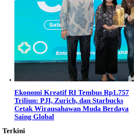
Ekonomi Kreatif RI Tembus Rp1.757
Triliun: PJI, Zurich, dan Starbucks
Cetak Wirausahawan Muda Berdaya
Saing Global
Terkini