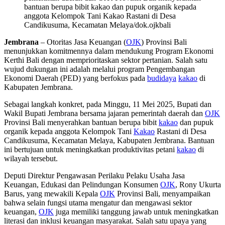
bantuan berupa bibit kakao dan pupuk organik kepada
anggota Kelompok Tani Kakao Rastani di Desa
Candikusuma, Kecamatan Melaya/dok.ojkbali
Jembrana
– Otoritas Jasa Keuangan (
OJK
) Provinsi Bali
menunjukkan komitmennya dalam mendukung Program Ekonomi
Kerthi Bali dengan memprioritaskan sektor pertanian. Salah satu
wujud dukungan ini adalah melalui program Pengembangan
Ekonomi Daerah (PED) yang berfokus pada
budidaya
kakao
di
Kabupaten Jembrana.
Sebagai langkah konkret, pada Minggu, 11 Mei 2025, Bupati dan
Wakil Bupati Jembrana bersama jajaran pemerintah daerah dan
OJK
Provinsi Bali menyerahkan bantuan berupa bibit
kakao
dan pupuk
organik kepada anggota Kelompok Tani
Kakao
Rastani di Desa
Candikusuma, Kecamatan Melaya, Kabupaten Jembrana. Bantuan
ini bertujuan untuk meningkatkan produktivitas petani
kakao
di
wilayah tersebut.
Deputi Direktur Pengawasan Perilaku Pelaku Usaha Jasa
Keuangan, Edukasi dan Pelindungan Konsumen
OJK
, Rony Ukurta
Barus, yang mewakili Kepala
OJK
Provinsi Bali, menyampaikan
bahwa selain fungsi utama mengatur dan mengawasi sektor
keuangan,
OJK
juga memiliki tanggung jawab untuk meningkatkan
literasi dan inklusi keuangan masyarakat. Salah satu upaya yang