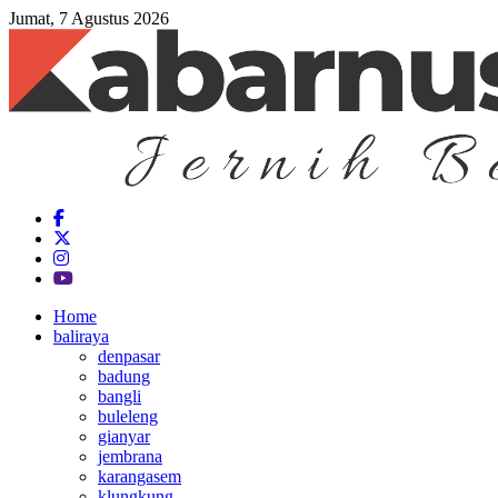
Jumat, 7 Agustus 2026
Home
baliraya
denpasar
badung
bangli
buleleng
gianyar
jembrana
karangasem
klungkung