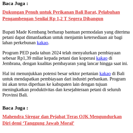
Baca Juga :
Dukungan Penuh untuk Perikanan Bali Barat, Pelabuhan
Pengambengan Senilai Rp 1,2 T Segera Dibangun
Bupati Made Kembang berharap bantuan permodalan yang diterima
petani dapat dimanfaatkan untuk menjamin ketersediaan air bagi
lahan perkebunan
kakao
.
Program PED pada tahun 2024 telah menyalurkan pembiayaan
sebesar Rp1,39 miliar kepada petani dan koperasi
kakao
di
Jembrana, dengan kualitas pembayaran yang lancar hingga saat ini.
Hal ini menunjukkan potensi besar sektor pertanian
kakao
di Bali
untuk mendapatkan pembiayaan dari industri perbankan. Program
ini akan terus diperluas ke kabupaten lain dengan tujuan
meningkatkan produktivitas dan kesejahteraan petani di seluruh
Provinsi Bali.
Baca Juga :
Mahendra Siregar dan Pejabat Teras OJK Mengundurkan
Diri demi ‘Tanggung Jawab Moral’