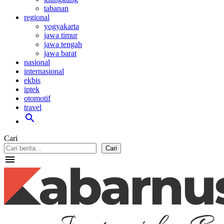
tabanan
regional
yogyakarta
jawa timur
jawa tengah
jawa barat
nasional
internasional
ekbis
iptek
otomotif
travel
search
Cari
Cari
menu