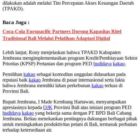
dilakukan adalah melalui Tim Percepatan Akses Keuangan Daerah
(TPAKD).
Baca Juga :
Coca-Cola Europacific Partners Dorong Kapasitas Ritel
Tradisional Bali Melalui Pelatihan Adaptasi Digital
Lebih lanjut, Rony menjelaskan bahwa TPAKD Kabupaten
Jembrana mengimplementasikan program Kredit/Pembiayaan Sektor
Prioritas (KPSP) Pertanian dan program PED
budidaya
kakao
.
Pemilihan
kakao
sebagai komoditas unggulan didasarkan pada
reputasi baik
kakao
Jembrana di pasar internasional serta fakta
bahwa Jembrana memiliki lahan perkebunan
kakao
terluas di
Provinsi Bali.
Bupati Jembrana, I Made Kembang Hartawan, menyampaikan
apresiasinya kepada
OJK
Provinsi Bali atas inisiasi program PED
budidaya
kakao
yang bekerja sama dengan PT BPD Bali Cabang
Jembrana. Beliau menekankan pentingnya dukungan berbagai pihak
untuk meningkatkan produktivitas petani di Bali, termasuk perhatian
terhadap ketersediaan air.