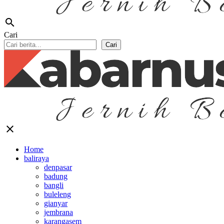
search
Cari
Cari
close
Home
baliraya
denpasar
badung
bangli
buleleng
gianyar
jembrana
karangasem