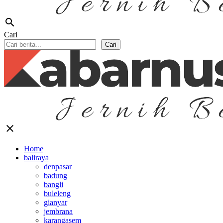
search
Cari
Cari
close
Home
baliraya
denpasar
badung
bangli
buleleng
gianyar
jembrana
karangasem