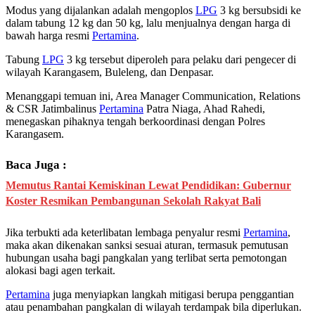
Modus yang dijalankan adalah mengoplos
LPG
3 kg bersubsidi ke
dalam tabung 12 kg dan 50 kg, lalu menjualnya dengan harga di
bawah harga resmi
Pertamina
.
Tabung
LPG
3 kg tersebut diperoleh para pelaku dari pengecer di
wilayah Karangasem, Buleleng, dan Denpasar.
Menanggapi temuan ini, Area Manager Communication, Relations
& CSR Jatimbalinus
Pertamina
Patra Niaga, Ahad Rahedi,
menegaskan pihaknya tengah berkoordinasi dengan Polres
Karangasem.
Baca Juga :
Memutus Rantai Kemiskinan Lewat Pendidikan: Gubernur
Koster Resmikan Pembangunan Sekolah Rakyat Bali
Jika terbukti ada keterlibatan lembaga penyalur resmi
Pertamina
,
maka akan dikenakan sanksi sesuai aturan, termasuk pemutusan
hubungan usaha bagi pangkalan yang terlibat serta pemotongan
alokasi bagi agen terkait.
Pertamina
juga menyiapkan langkah mitigasi berupa penggantian
atau penambahan pangkalan di wilayah terdampak bila diperlukan.