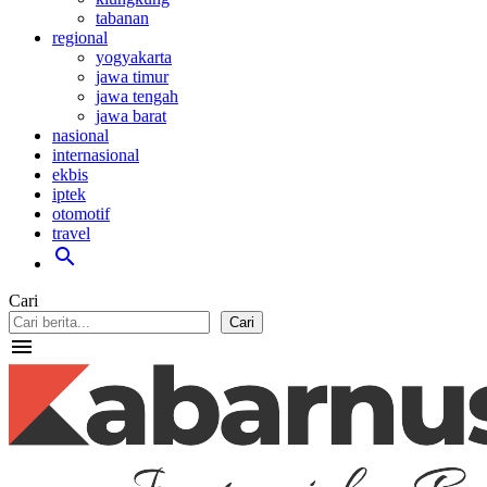
tabanan
regional
yogyakarta
jawa timur
jawa tengah
jawa barat
nasional
internasional
ekbis
iptek
otomotif
travel
search
Cari
Cari
menu