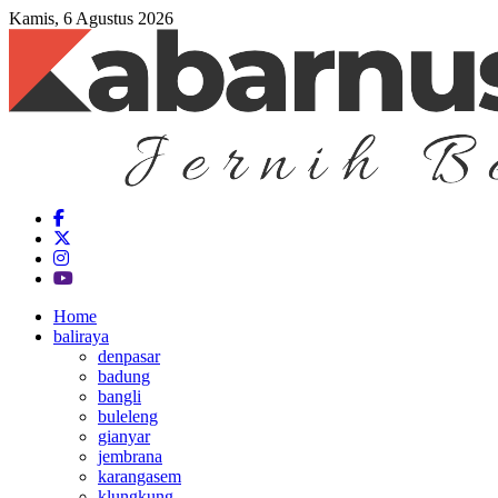
Kamis, 6 Agustus 2026
Home
baliraya
denpasar
badung
bangli
buleleng
gianyar
jembrana
karangasem
klungkung