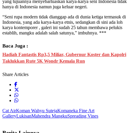
yang tujuannya menyebarluaskan karya-karya seni Indonesia tidak
hanya di Indonesia namun juga keluar negeri.
“Seni rupa modern tidak dianggap ada di dunia ketiga termasuk di
Indonesia, yang ada karya-karya etnis, sedangkan di sini ada loh
karya kontemporer , galeri ini sudah 25 tahun membawa pelukis
establih, mangku adalah salah satunya,” imbuhnya. ***
Baca Juga :
Hadiah Fantastis Rp3,5 Miliar, Gubernur Koster dan Kapolri
Taklukkan Rute 5K Wondr Kemala Run
Share Articles
Cat Air
Koman Wahyu Suteja
Komaneka Fine Art
Gallery
Lukisan
Mahendra Mangku
Spreading Vines
Berita Lainnya