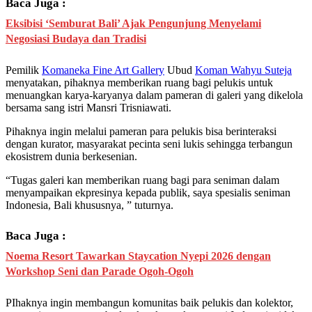
Baca Juga :
Eksibisi ‘Semburat Bali’ Ajak Pengunjung Menyelami
Negosiasi Budaya dan Tradisi
Pemilik
Komaneka Fine Art Gallery
Ubud
Koman Wahyu Suteja
menyatakan, pihaknya memberikan ruang bagi pelukis untuk
menuangkan karya-karyanya dalam pameran di galeri yang dikelola
bersama sang istri Mansri Trisniawati.
Pihaknya ingin melalui pameran para pelukis bisa berinteraksi
dengan kurator, masyarakat pecinta seni lukis sehingga terbangun
ekosistrem dunia berkesenian.
“Tugas galeri kan memberikan ruang bagi para seniman dalam
menyampaikan ekpresinya kepada publik, saya spesialis seniman
Indonesia, Bali khususnya, ” tuturnya.
Baca Juga :
Noema Resort Tawarkan Staycation Nyepi 2026 dengan
Workshop Seni dan Parade Ogoh-Ogoh
PIhaknya ingin membangun komunitas baik pelukis dan kolektor,