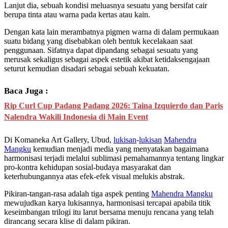
Lanjut dia, sebuah kondisi meluasnya sesuatu yang bersifat cair
berupa tinta atau warna pada kertas atau kain.
Dengan kata lain merambatnya pigmen warna di dalam permukaan
suatu bidang yang disebabkan oleh bentuk kecelakaan saat
penggunaan. Sifatnya dapat dipandang sebagai sesuatu yang
merusak sekaligus sebagai aspek estetik akibat ketidaksengajaan
seturut kemudian disadari sebagai sebuah kekuatan.
Baca Juga :
Rip Curl Cup Padang Padang 2026: Taina Izquierdo dan Paris
Nalendra Wakili Indonesia di Main Event
Di Komaneka Art Gallery, Ubud,
lukisan
-
lukisan
Mahendra
Mangku
kemudian menjadi media yang menyatakan bagaimana
harmonisasi terjadi melalui sublimasi pemahamannya tentang lingkar
pro-kontra kehidupan sosial-budaya masyarakat dan
keterhubungannya atas efek-efek visual melukis abstrak.
Pikiran-tangan-rasa adalah tiga aspek penting
Mahendra Mangku
mewujudkan karya lukisannya, harmonisasi tercapai apabila titik
keseimbangan trilogi itu larut bersama menuju rencana yang telah
dirancang secara klise di dalam pikiran.