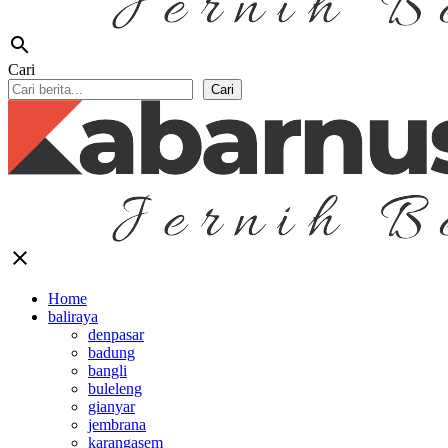
search
Cari
Cari
close
Home
baliraya
denpasar
badung
bangli
buleleng
gianyar
jembrana
karangasem