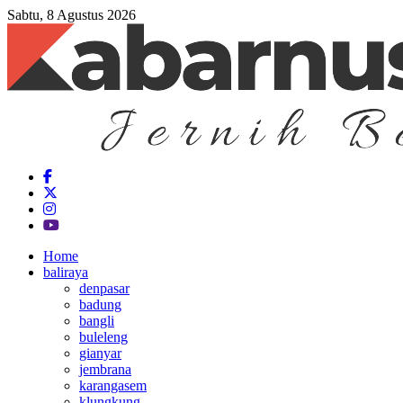
Sabtu, 8 Agustus 2026
Home
baliraya
denpasar
badung
bangli
buleleng
gianyar
jembrana
karangasem
klungkung