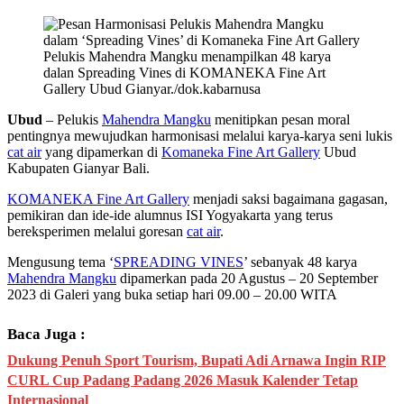
Pelukis Mahendra Mangku menampilkan 48 karya
dalan Spreading Vines di KOMANEKA Fine Art
Gallery Ubud Gianyar./dok.kabarnusa
Ubud
– Pelukis
Mahendra Mangku
menitipkan pesan moral
pentingnya mewujudkan harmonisasi melalui karya-karya seni lukis
cat air
yang dipamerkan di
Komaneka Fine Art Gallery
Ubud
Kabupaten Gianyar Bali.
KOMANEKA Fine Art Gallery
menjadi saksi bagaimana gagasan,
pemikiran dan ide-ide alumnus ISI Yogyakarta yang terus
bereksperimen melalui goresan
cat air
.
Mengusung tema ‘
SPREADING VINES
’ sebanyak 48 karya
Mahendra Mangku
dipamerkan pada 20 Agustus – 20 September
2023 di Galeri yang buka setiap hari 09.00 – 20.00 WITA
Baca Juga :
Dukung Penuh Sport Tourism, Bupati Adi Arnawa Ingin RIP
CURL Cup Padang Padang 2026 Masuk Kalender Tetap
Internasional