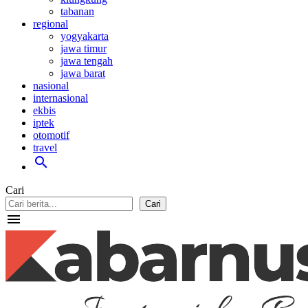
tabanan
regional
yogyakarta
jawa timur
jawa tengah
jawa barat
nasional
internasional
ekbis
iptek
otomotif
travel
search
Cari
Cari
menu