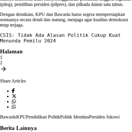
(pileg), pemilihan presiden (pilpres), dan pilkada dalam satu tahun.
Dengan demikian,
KPU
dan
Bawaslu
harus segera mempersiapkan
semuanya secara detail dan matang, menjaga agar kualitas demokrasi
tetap terjaga.
CSIS: Tidak Ada Alasan Politik Cukup Kuat 
Menunda Pemilu 2024
Halaman
1
2
arrow_forward
Share Articles
Bawaslu
KPU
Pendidikan Politik
Politik Identitas
Presiden Jokowi
Berita Lainnya