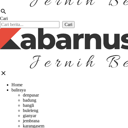
search
Cari
Cari
close
Home
baliraya
denpasar
badung
bangli
buleleng
gianyar
jembrana
karangasem