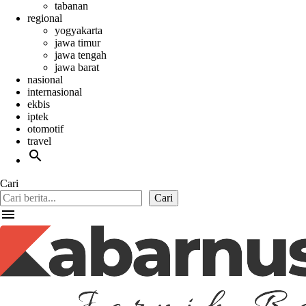
tabanan
regional
yogyakarta
jawa timur
jawa tengah
jawa barat
nasional
internasional
ekbis
iptek
otomotif
travel
search
Cari
Cari
menu