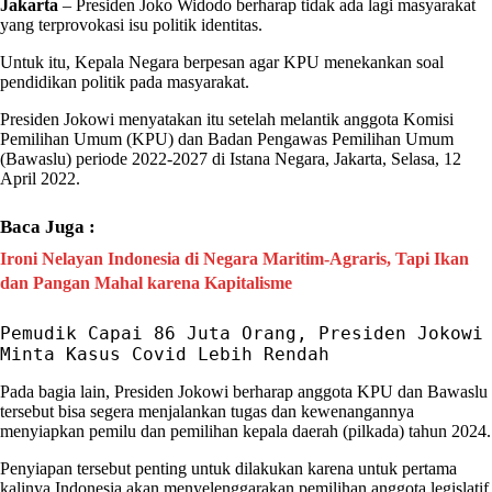
Jakarta
– Presiden Joko Widodo berharap tidak ada lagi masyarakat
yang terprovokasi isu
politik identitas
.
Untuk itu, Kepala Negara berpesan agar
KPU
menekankan soal
pendidikan politik
pada masyarakat.
Presiden Jokowi
menyatakan itu setelah melantik anggota Komisi
Pemilihan Umum (
KPU
) dan Badan Pengawas Pemilihan Umum
(
Bawaslu
) periode 2022-2027 di Istana Negara, Jakarta, Selasa, 12
April 2022.
Baca Juga :
Ironi Nelayan Indonesia di Negara Maritim-Agraris, Tapi Ikan
dan Pangan Mahal karena Kapitalisme
Pemudik Capai 86 Juta Orang, Presiden Jokowi 
Minta Kasus Covid Lebih Rendah
Pada bagia lain,
Presiden Jokowi
berharap anggota
KPU
dan
Bawaslu
tersebut bisa segera menjalankan tugas dan kewenangannya
menyiapkan pemilu dan pemilihan kepala daerah (pilkada) tahun 2024.
Penyiapan tersebut penting untuk dilakukan karena untuk pertama
kalinya Indonesia akan menyelenggarakan pemilihan anggota legislatif