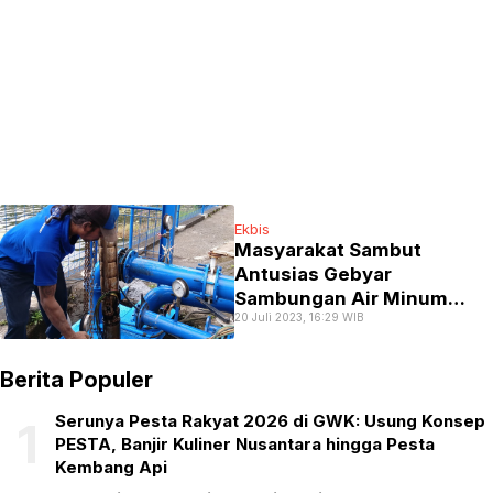
Ekbis
Masyarakat Sambut
Antusias Gebyar
Sambungan Air Minum
20 Juli 2023, 16:29 WIB
Murah Perumda TAB
Tabanan
Berita Populer
Serunya Pesta Rakyat 2026 di GWK: Usung Konsep
1
PESTA, Banjir Kuliner Nusantara hingga Pesta
Kembang Api