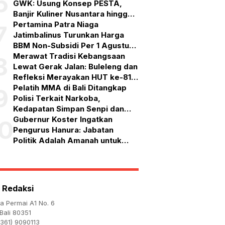
6
GWK: Usung Konsep PESTA,
Banjir Kuliner Nusantara hingga
Pesta Kembang Api
Pertamina Patra Niaga
7
Jatimbalinus Turunkan Harga
BBM Non-Subsidi Per 1 Agustus
2026
Merawat Tradisi Kebangsaan
8
Lewat Gerak Jalan: Buleleng dan
Refleksi Merayakan HUT ke-81
RI
Pelatih MMA di Bali Ditangkap
9
Polisi Terkait Narkoba,
Kedapatan Simpan Senpi dan
Puluhan Amunisi
Gubernur Koster Ingatkan
10
Pengurus Hanura: Jabatan
Politik Adalah Amanah untuk
Bekerja, Bukan Simbol
Kehormatan
 Redaksi
ta Permai A1 No. 6
Bali 80351
361) 9090113