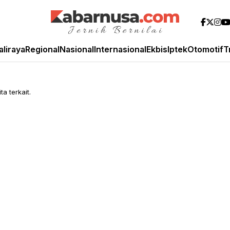
aliraya
Regional
Nasional
Internasional
Ekbis
Iptek
Otomotif
T
a terkait.