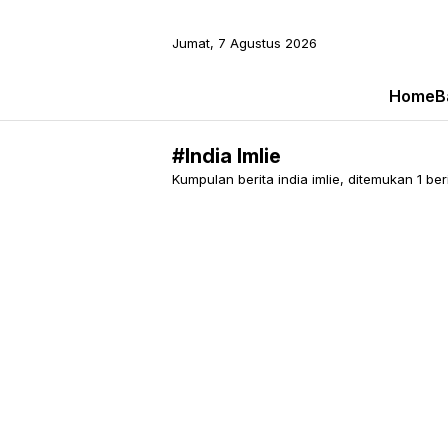
Jumat, 7 Agustus 2026
Home
B
#India Imlie
Kumpulan berita india imlie, ditemukan 1 berit