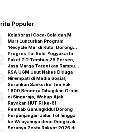
rita Populer
Kolaborasi Coca-Cola dan M
1
Mart Luncurkan Program
‘Recycle Me’ di Kuta, Dorong
Ekosistem Daur Ulang Kemasan
Progres Tol Solo-Yogyakarta
2
Plastik
Paket 2.2 Tembus 75 Persen,
Jasa Marga Targetkan Rampung
September 2026
RSA UGM Usut Nakes Diduga
3
Nirempati di Media Sosial,
Serahkan Sanksi ke Tim Etik
1.600 Bendera Dibagikan Gratis
4
di Singaraja, Wabup Ajak
Rayakan HUT RI ke-81
Pemkab Gunungkidul Dorong
5
Perpanjangan Jalur Tol hingga
ke Wilayahnya demi Dongkrak
Ekonomi dan Pariwisata
Serunya Pesta Rakyat 2026 di