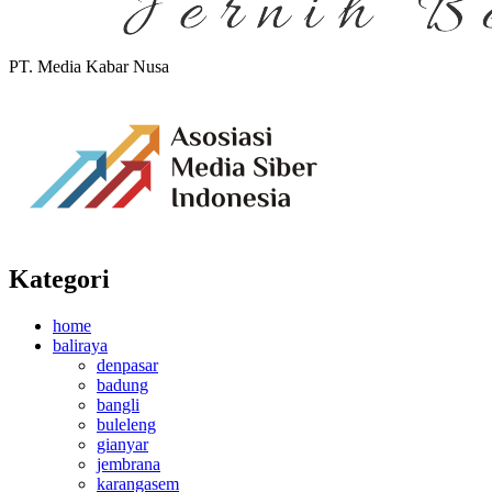
PT. Media Kabar Nusa
Kategori
home
baliraya
denpasar
badung
bangli
buleleng
gianyar
jembrana
karangasem