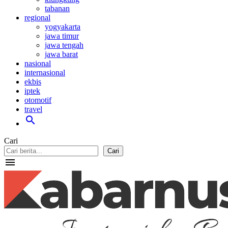
tabanan
regional
yogyakarta
jawa timur
jawa tengah
jawa barat
nasional
internasional
ekbis
iptek
otomotif
travel
search
Cari
Cari
menu