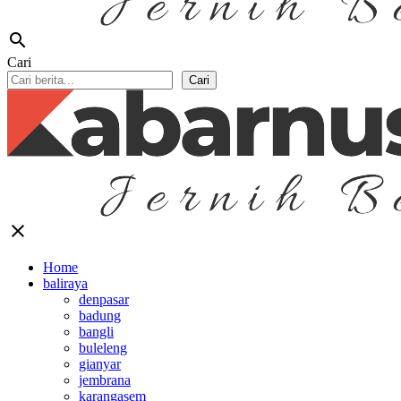
search
Cari
Cari
close
Home
baliraya
denpasar
badung
bangli
buleleng
gianyar
jembrana
karangasem