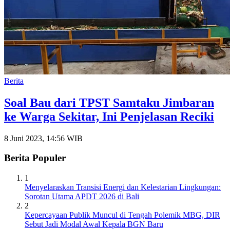
Berita
Soal Bau dari TPST Samtaku Jimbaran
ke Warga Sekitar, Ini Penjelasan Reciki
8 Juni 2023, 14:56 WIB
Berita Populer
1
Menyelaraskan Transisi Energi dan Kelestarian Lingkungan:
Sorotan Utama APDT 2026 di Bali
2
Kepercayaan Publik Muncul di Tengah Polemik MBG, DIR
Sebut Jadi Modal Awal Kepala BGN Baru