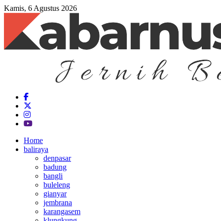
Kamis, 6 Agustus 2026
Home
baliraya
denpasar
badung
bangli
buleleng
gianyar
jembrana
karangasem
klungkung