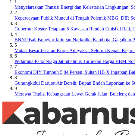
1
Menyelaraskan Transisi Energi dan Kelestarian Lingkungan: 
2
Kepercayaan Publik Muncul di Tengah Polemik MBG, DIR S
3
Gubernur Koster Tetapkan 5 Kawasan Rendah Emisi di Bali, 
4
BNNP Bali Bongkar Jaringan Narkotika Kamboja, Gagalkan 
5
Mutasi Besar-besaran Korps Adhyaksa: Seluruh Kepala Kejari
6
Pertamina Patra Niaga Jatimbalinus Turunkan Harga BBM Non
7
Ekonomi DIY Tumbuh 5,84 Persen, Sultan HB X Ingatkan Ba
8
Gunungkidul Darurat Air Bersih, Bupati Endah Laporkan ke 
9
Merawat Tradisi Kebangsaan Lewat Gerak Jalan: Buleleng da