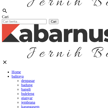
search
Cari
Cari
close
Home
baliraya
denpasar
badung
bangli
buleleng
gianyar
jembrana
karangasem