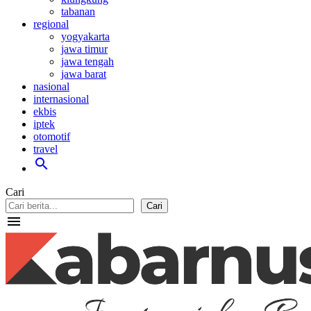
tabanan
regional
yogyakarta
jawa timur
jawa tengah
jawa barat
nasional
internasional
ekbis
iptek
otomotif
travel
search
Cari
Cari
menu