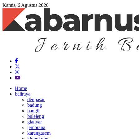
Kamis, 6 Agustus 2026
Home
baliraya
denpasar
badung
bangli
buleleng
gianyar
jembrana
karangasem
klungkung