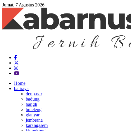
Jumat, 7 Agustus 2026
Home
baliraya
denpasar
badung
bangli
buleleng
gianyar
jembrana
karangasem
klungkung