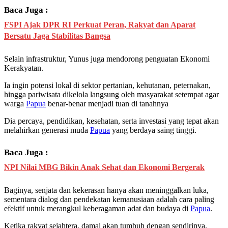
Baca Juga :
FSPI Ajak DPR RI Perkuat Peran, Rakyat dan Aparat
Bersatu Jaga Stabilitas Bangsa
Selain infrastruktur, Yunus juga mendorong penguatan Ekonomi
Kerakyatan.
Ia ingin potensi lokal di sektor pertanian, kehutanan, peternakan,
hingga pariwisata dikelola langsung oleh masyarakat setempat agar
warga
Papua
benar-benar menjadi tuan di tanahnya
Dia percaya, pendidikan, kesehatan, serta investasi yang tepat akan
melahirkan generasi muda
Papua
yang berdaya saing tinggi.
Baca Juga :
NPI Nilai MBG Bikin Anak Sehat dan Ekonomi Bergerak
Baginya, senjata dan kekerasan hanya akan meninggalkan luka,
sementara dialog dan pendekatan kemanusiaan adalah cara paling
efektif untuk merangkul keberagaman adat dan budaya di
Papua
.
Ketika rakyat sejahtera, damai akan tumbuh dengan sendirinya.