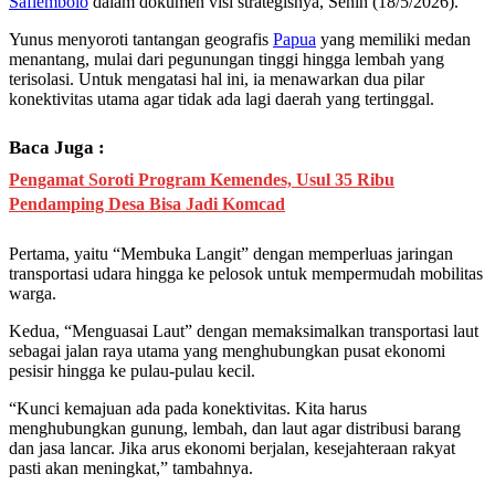
Saflembolo
dalam dokumen visi strategisnya, Senin (18/5/2026).
Yunus menyoroti tantangan geografis
Papua
yang memiliki medan
menantang, mulai dari pegunungan tinggi hingga lembah yang
terisolasi. Untuk mengatasi hal ini, ia menawarkan dua pilar
konektivitas utama agar tidak ada lagi daerah yang tertinggal.
Baca Juga :
Pengamat Soroti Program Kemendes, Usul 35 Ribu
Pendamping Desa Bisa Jadi Komcad
Pertama, yaitu “Membuka Langit” dengan memperluas jaringan
transportasi udara hingga ke pelosok untuk mempermudah mobilitas
warga.
Kedua, “Menguasai Laut” dengan memaksimalkan transportasi laut
sebagai jalan raya utama yang menghubungkan pusat ekonomi
pesisir hingga ke pulau-pulau kecil.
“Kunci kemajuan ada pada konektivitas. Kita harus
menghubungkan gunung, lembah, dan laut agar distribusi barang
dan jasa lancar. Jika arus ekonomi berjalan, kesejahteraan rakyat
pasti akan meningkat,” tambahnya.