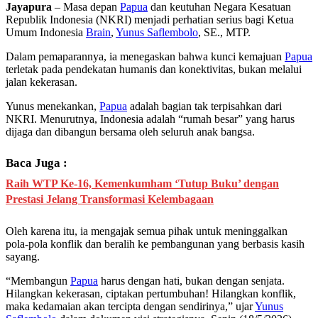
Jayapura
– Masa depan
Papua
dan keutuhan Negara Kesatuan
Republik Indonesia (NKRI) menjadi perhatian serius bagi Ketua
Umum Indonesia
Brain
,
Yunus Saflembolo
, SE., MTP.
Dalam pemaparannya, ia menegaskan bahwa kunci kemajuan
Papua
terletak pada pendekatan humanis dan konektivitas, bukan melalui
jalan kekerasan.
Yunus menekankan,
Papua
adalah bagian tak terpisahkan dari
NKRI. Menurutnya, Indonesia adalah “rumah besar” yang harus
dijaga dan dibangun bersama oleh seluruh anak bangsa.
Baca Juga :
Raih WTP Ke-16, Kemenkumham ‘Tutup Buku’ dengan
Prestasi Jelang Transformasi Kelembagaan
Oleh karena itu, ia mengajak semua pihak untuk meninggalkan
pola-pola konflik dan beralih ke pembangunan yang berbasis kasih
sayang.
“Membangun
Papua
harus dengan hati, bukan dengan senjata.
Hilangkan kekerasan, ciptakan pertumbuhan! Hilangkan konflik,
maka kedamaian akan tercipta dengan sendirinya,” ujar
Yunus