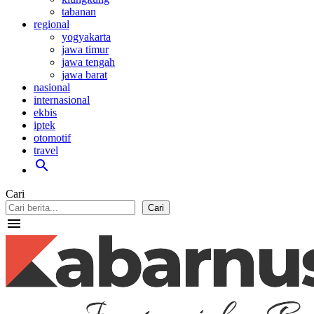
tabanan
regional
yogyakarta
jawa timur
jawa tengah
jawa barat
nasional
internasional
ekbis
iptek
otomotif
travel
search
Cari
Cari
menu