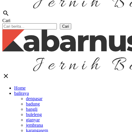
search
Cari
Cari
close
Home
baliraya
denpasar
badung
bangli
buleleng
gianyar
jembrana
karangasem