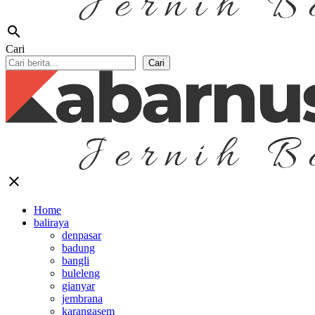
search
Cari
Cari
close
Home
baliraya
denpasar
badung
bangli
buleleng
gianyar
jembrana
karangasem