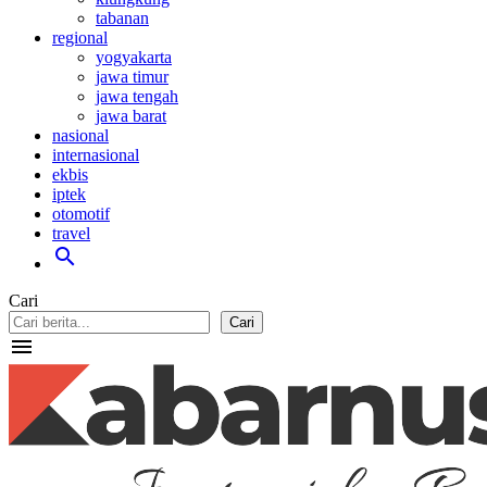
tabanan
regional
yogyakarta
jawa timur
jawa tengah
jawa barat
nasional
internasional
ekbis
iptek
otomotif
travel
search
Cari
Cari
menu