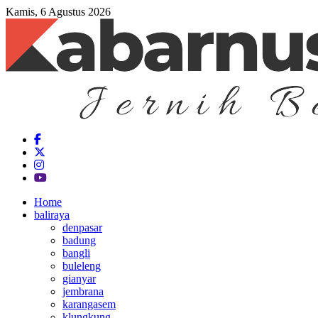
Kamis, 6 Agustus 2026
Home
baliraya
denpasar
badung
bangli
buleleng
gianyar
jembrana
karangasem
klungkung