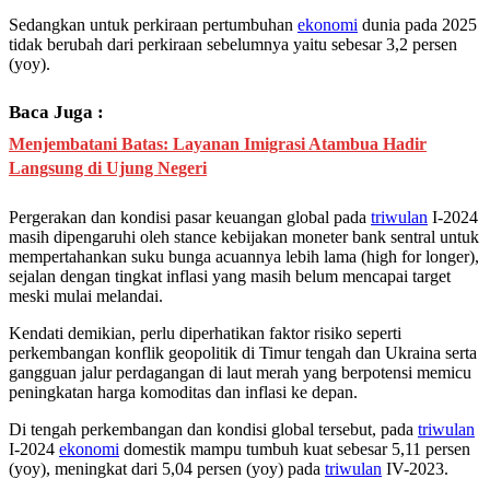
Sedangkan untuk perkiraan pertumbuhan
ekonomi
dunia pada 2025
tidak berubah dari perkiraan sebelumnya yaitu sebesar 3,2 persen
(yoy).
Baca Juga :
Menjembatani Batas: Layanan Imigrasi Atambua Hadir
Langsung di Ujung Negeri
Pergerakan dan kondisi pasar keuangan global pada
triwulan
I-2024
masih dipengaruhi oleh stance kebijakan moneter bank sentral untuk
mempertahankan suku bunga acuannya lebih lama (high for longer),
sejalan dengan tingkat inflasi yang masih belum mencapai target
meski mulai melandai.
Kendati demikian, perlu diperhatikan faktor risiko seperti
perkembangan konflik geopolitik di Timur tengah dan Ukraina serta
gangguan jalur perdagangan di laut merah yang berpotensi memicu
peningkatan harga komoditas dan inflasi ke depan.
Di tengah perkembangan dan kondisi global tersebut, pada
triwulan
I-2024
ekonomi
domestik mampu tumbuh kuat sebesar 5,11 persen
(yoy), meningkat dari 5,04 persen (yoy) pada
triwulan
IV-2023.