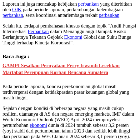
Laporan ini juga mencakup kebijakan
perbankan
yang diterbitkan
oleh
OJK
pada periode laporan, perkembangan kelembagaan
perbankan
, serta koordinasi antarlembaga terkait
perbankan
.
Selain itu, terdapat pembahasan khusus dengan topik “Andil Fungsi
Intermediasi
Perbankan
dalam Menanggulangi Dampak Risiko
Berlanjutnya Tekanan Gejolak
Ekonomi
Global dan Suku Bunga
Tinggi terhadap Kinerja Korporasi”.
Baca Juga :
GAMPI Sesalkan Pernyataan Ferry Irwandi Lecehkan
Martabat Perempuan Korban Bencana Sumatera
Pada periode laporan, kondisi perekonomian global masih
terdivergensi dengan ketidakpastian pasar keuangan global yang
masih tinggi.
Sejalan dengan kondisi di beberapa negara yang masih cukup
resilien, utamanya di AS dan negara emerging markets, IMF dalam
World Economic Outlook (WEO) April 2024 memproyeksi
pertumbuhan
ekonomi
dunia di 2024 tumbuh sebesar 3,2 persen
(yoy) stabil dari pertumbuhan tahun 2023 dan sedikit lebih tinggi
dari perkiraan pada WEO Januari 2024 sebesar 3,1 persen (yoy).