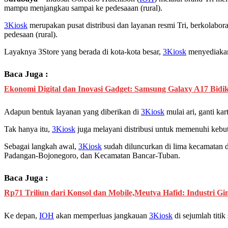
mampu menjangkau sampai ke pedesaaan (rural).
3Kiosk
merupakan pusat distribusi dan layanan resmi Tri, berkolabora
pedesaan (rural).
Layaknya 3Store yang berada di kota-kota besar,
3Kiosk
menyediakan 
Baca Juga :
Ekonomi Digital dan Inovasi Gadget: Samsung Galaxy A17 Bidik
Adapun bentuk layanan yang diberikan di
3Kiosk
mulai ari, ganti kar
Tak hanya itu,
3Kiosk
juga melayani distribusi untuk memenuhi kebut
Sebagai langkah awal,
3Kiosk
sudah diluncurkan di lima kecamatan
Padangan-Bojonegoro, dan Kecamatan Bancar-Tuban.
Baca Juga :
Rp71 Triliun dari Konsol dan Mobile,Meutya Hafid: Industri G
Ke depan,
IOH
akan memperluas jangkauan
3Kiosk
di sejumlah titik