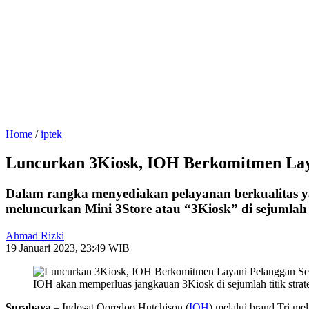
Home
/
iptek
Luncurkan 3Kiosk, IOH Berkomitmen Lay
Dalam rangka menyediakan pelayanan berkualitas y
meluncurkan Mini 3Store atau “3Kiosk” di sejumla
Ahmad Rizki
19 Januari 2023, 23:49 WIB
IOH akan memperluas jangkauan 3Kiosk di sejumlah titik strat
Surabaya
– Indosat Ooredoo Hutchison (
IOH
) melalui brand Tri m