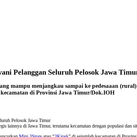
ani Pelanggan Seluruh Pelosok Jawa Timu
ang mampu menjangkau sampai ke pedesaaan (rural) 
h kecamatan di Provinsi Jawa Timur/Dok.IOH
egis lainnya di Jawa Timur, terutama kecamatan dengan populasi dan 
eluncurkan
Mini 3Store
atau “
3Kiosk
” di sejumlah kecamatan di Provin