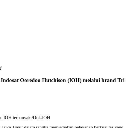
r
Indosat Ooredoo Hutchison (IOH) melalui brand Tri
site IOH terbanyak./Dok.IOH
si Jawa Timur dalam rangka menyediakan pelayanan berkualitas yang