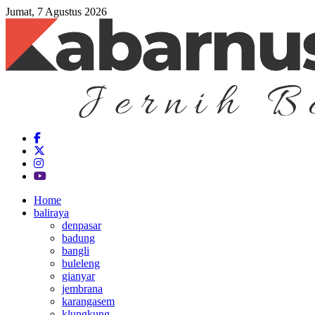
Jumat, 7 Agustus 2026
Home
baliraya
denpasar
badung
bangli
buleleng
gianyar
jembrana
karangasem
klungkung