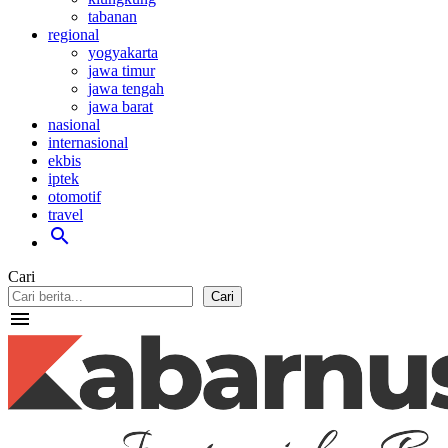
tabanan
regional
yogyakarta
jawa timur
jawa tengah
jawa barat
nasional
internasional
ekbis
iptek
otomotif
travel
search
Cari
Cari
menu