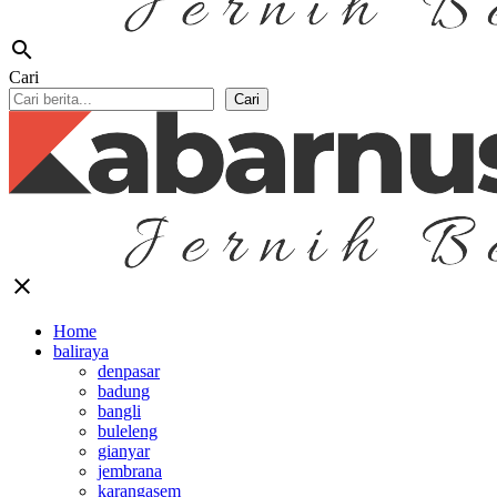
search
Cari
Cari
close
Home
baliraya
denpasar
badung
bangli
buleleng
gianyar
jembrana
karangasem