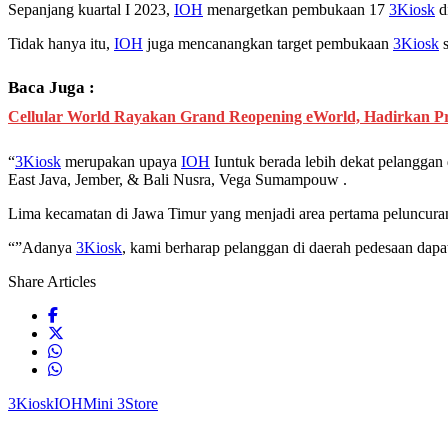
Sepanjang kuartal I 2023,
IOH
menargetkan pembukaan 17
3Kiosk
di
Tidak hanya itu,
IOH
juga mencanangkan target pembukaan
3Kiosk
s
Baca Juga :
Cellular World Rayakan Grand Reopening eWorld, Hadirkan P
“
3Kiosk
merupakan upaya
IOH
Iuntuk berada lebih dekat pelanggan d
East Java, Jember, & Bali Nusra, Vega Sumampouw .
Lima kecamatan di Jawa Timur yang menjadi area pertama peluncur
“”Adanya
3Kiosk
, kami berharap pelanggan di daerah pedesaan dapa
Share Articles
3Kiosk
IOH
Mini 3Store