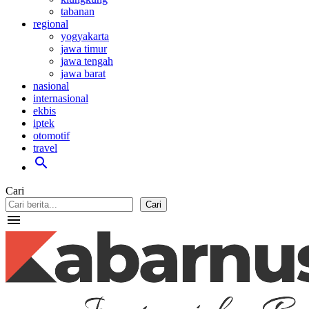
tabanan
regional
yogyakarta
jawa timur
jawa tengah
jawa barat
nasional
internasional
ekbis
iptek
otomotif
travel
search
Cari
Cari
menu