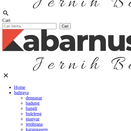
search
Cari
Cari
close
Home
baliraya
denpasar
badung
bangli
buleleng
gianyar
jembrana
karangasem