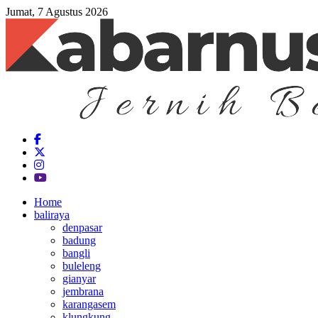
Jumat, 7 Agustus 2026
Home
baliraya
denpasar
badung
bangli
buleleng
gianyar
jembrana
karangasem
klungkung