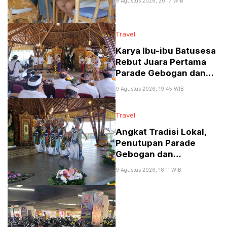
9 Agustus 2026, 20:17 WIB
Bali di Kawasan
UNESCO
Travel
Karya Ibu-ibu Batusesa
Rebut Juara Pertama
Parade Gebogan dan
Baleganjur di The
9 Agustus 2026, 19:45 WIB
Blooms Bali
Travel
Angkat Tradisi Lokal,
Penutupan Parade
Gebogan dan
Baleganjur di Baturiti
9 Agustus 2026, 18:11 WIB
Sukses Hadirkan
Pengalaman Otentik
bagi Wisatawan