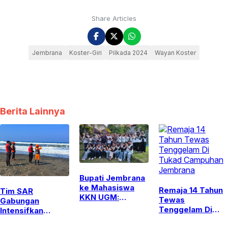
Share Articles
Jembrana
Koster-Giri
Pilkada 2024
Wayan Koster
Berita Lainnya
Bupati Jembrana
ke Mahasiswa
Remaja 14 Tahun
Tim SAR
KKN UGM:
Tewas
Gabungan
Jangan Cuma
Tenggelam Di
Intensifkan
Foto, Bawa Solusi
Tukad Campuhan
Pencarian
Nyata!