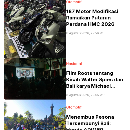
Otomotif
187 Motor Modifikasi
Ramaikan Putaran
Perdana HMC 2026
8 Agustus 2026, 22:56 WIB
Nasional
Film Roots tentang
Kisah Walter Spies dan
Bali karya Michael
Schindhelm di Jakarta
8 Agustus 2026, 22:05 WIB
Menuai Banyak Pujian
Otomotif
Menembus Pesona
Tersembunyi Bali:
Honda ADV160