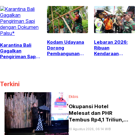
Jembrana
Nelayan Asal
Jembrana yang
Hilang di Perairan
Medewi
Kodam Udayana
Lebaran 2026:
Karantina Bali
Dorong
Ribuan
Gagalkan
Pembangunan
Kendaraan
Pengiriman Sapi
Ekonomi Lewat
Tinggalkan
dengan Dokumen
KDMP dan
Gilimanuk,
Palsu*
Jembatan Garuda
Antrean
Mengular Hingga
20 Km
Terkini
Ekbis
Okupansi Hotel
Melesat dan PHR
Tembus Rp4,1 Triliun,
ITDC-BRI Hadirkan
10 Agustus 2026, 06:14 WIB
Solusi Konkret untuk