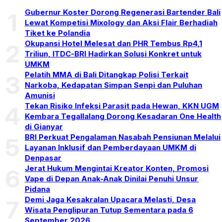
Gubernur Koster Dorong Regenerasi Bartender Bali
1
Lewat Kompetisi Mixology dan Aksi Flair Berhadiah
Tiket ke Polandia
Okupansi Hotel Melesat dan PHR Tembus Rp4,1
2
Triliun, ITDC-BRI Hadirkan Solusi Konkret untuk
UMKM
Pelatih MMA di Bali Ditangkap Polisi Terkait
3
Narkoba, Kedapatan Simpan Senpi dan Puluhan
Amunisi
Tekan Risiko Infeksi Parasit pada Hewan, KKN UGM
4
Kembara Tegallalang Dorong Kesadaran One Health
di Gianyar
BRI Perkuat Pengalaman Nasabah Pensiunan Melalui
5
Layanan Inklusif dan Pemberdayaan UMKM di
Denpasar
Jerat Hukum Mengintai Kreator Konten, Promosi
6
Vape di Depan Anak-Anak Dinilai Penuhi Unsur
Pidana
Demi Jaga Kesakralan Upacara Melasti, Desa
7
Wisata Penglipuran Tutup Sementara pada 6
September 2026