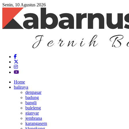
Senin, 10 Agustus 2026
Home
baliraya
denpasar
badung
bangli
buleleng
gianyar
jembrana
karangasem
klungkung