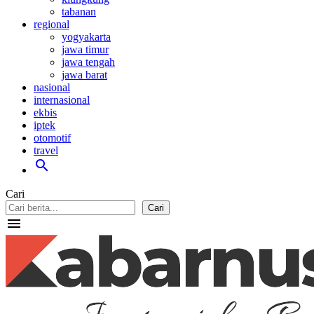
tabanan
regional
yogyakarta
jawa timur
jawa tengah
jawa barat
nasional
internasional
ekbis
iptek
otomotif
travel
search
Cari
Cari
menu