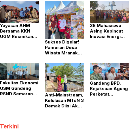
Yayasan AHM
35 Mahasiswa
Bersama KKN
Asing Kepincut
UGM Resmikan
Inovasi Energi
Sukses Digelar!
Gerbang
dan Air Bersih di
Pameran Desa
Ekowisata
Demak
Wisata Mranak
Kalitalang untuk
Jadi Ajang
Dorong Ekonomi
Promosi
Berkelanjutan di
Unggulan Demak
Klaten
Fakultas Ekonomi
Gandeng BPD,
USM Gandeng
Kejaksaan Agung
RSND Semarang,
Perketat
Anti-Mainstream,
Perkuat Sinergi
Pengawasan
Kelulusan MTsN 3
Pendidikan Dan
Dana Desa dan
Demak Diisi Aksi
Industri
Program Gizi di
Sosial Bantu
Kesehatan
Jateng
Korban Rob
Terkini