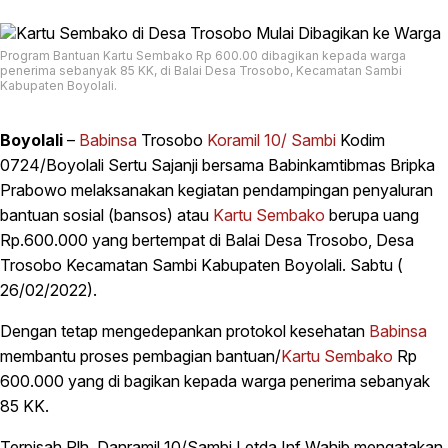
Program Bantuan Kartu Sembako Rp 600.00 dibagikan kepada warga
penerima sebanyak 85 KK, di Balai Desa Trosobo, Kecamatan Sambi
Kabupaten Boyolali.
Boyolali
–
Babinsa
Trosobo
Koramil 10/ Sambi
Kodim
0724/Boyolali Sertu Sajanji bersama Babinkamtibmas Bripka
Prabowo melaksanakan kegiatan pendampingan penyaluran
bantuan sosial (bansos) atau
Kartu Sembako
berupa uang
Rp.600.000 yang bertempat di Balai Desa Trosobo, Desa
Trosobo Kecamatan Sambi Kabupaten Boyolali. Sabtu (
26/02/2022).
Dengan tetap mengedepankan protokol kesehatan
Babinsa
membantu proses pembagian bantuan/
Kartu Sembako
Rp
600.000 yang di bagikan kepada warga penerima sebanyak
85 KK.
Terpisah Plh. Danramil 10/Sambi Letda Inf Wahib mengatakan,