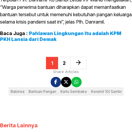
“Warga penerima bantuan diharapkan dapat memanfaatkan
bantuan tersebut untuk memenuhi kebutuhan pangan keluarga
selama krisis pandemi saat ini”, jelas Plh. Danramil.
Pahlawan Lingkungan Itu adalah KPM
PKH Lansia dari Demak
arrow_forward
1
2
Share Articles
Babinsa
Bantuan Pangan
Kartu Sembako
Koramil 10/ Sambi
Berita Lainnya