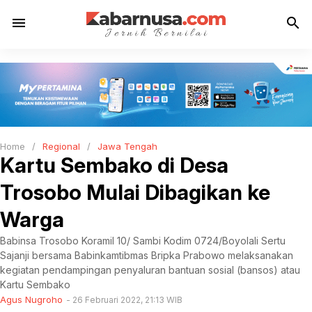
menu
search
Home
/
Regional
/
Jawa Tengah
Kartu Sembako di Desa
Trosobo Mulai Dibagikan ke
Warga
Babinsa Trosobo Koramil 10/ Sambi Kodim 0724/Boyolali Sertu
Sajanji bersama Babinkamtibmas Bripka Prabowo melaksanakan
kegiatan pendampingan penyaluran bantuan sosial (bansos) atau
Kartu Sembako
Agus Nugroho
26 Februari 2022, 21:13 WIB