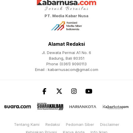
PT. Media Kabar Nusa
Alamat Redaksi
Jl. Dewata Permai A1 No. 6
Badung, Bali 80351
Phone (0361) 9090113
Email :
kabarnusacom@gmail.com
Tentang Kami
Redaksi
Pedoman Siber
Disclaimer
Kebijakan Privasi
Karya Anda
Info Iklan