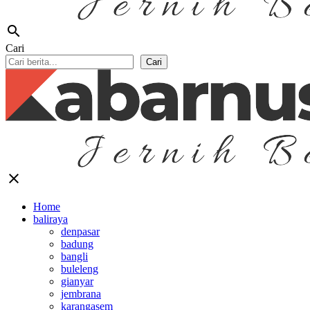
search
Cari
Cari
close
Home
baliraya
denpasar
badung
bangli
buleleng
gianyar
jembrana
karangasem