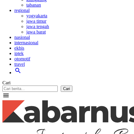
tabanan
regional
yogyakarta
jawa timur
jawa tengah
jawa barat
nasional
internasional
ekbis
iptek
otomotif
travel
search
Cari
Cari
menu