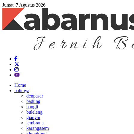
Jumat, 7 Agustus 2026
Home
baliraya
denpasar
badung
bangli
buleleng
gianyar
jembrana
karangasem
klungkung